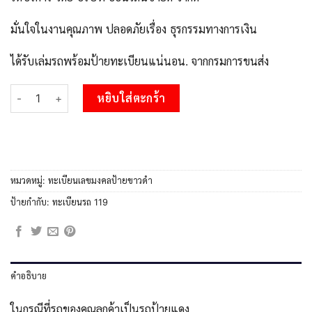
มั่นใจในงานคุณภาพ ปลอดภัยเรื่อง ธุรกรรมทางการเงิน
ได้รับเล่มรถพร้อมป้ายทะเบียนแน่นอน. จากกรมการขนส่ง
จำนวน 1.okdee ผลรวมดี 23 ป้ายทะเบียนรถ 6กฬ 119 จากกรมขนส่ง ช
หยิบใส่ตะกร้า
หมวดหมู่:
ทะเบียนเลขมงคลป้ายขาวดำ
ป้ายกำกับ:
ทะเบียนรถ 119
คำอธิบาย
ในกรณีที่รถของคุณลูกค้าเป็นรถป้ายแดง