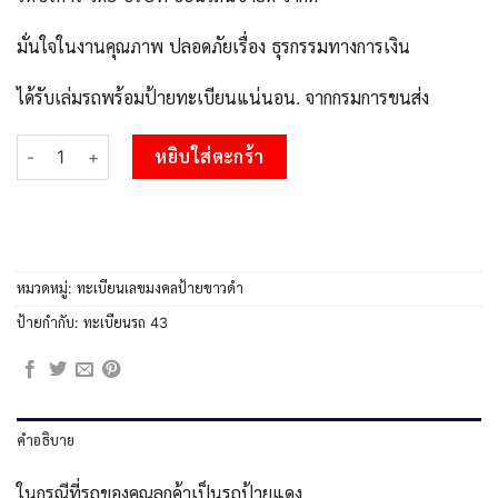
มั่นใจในงานคุณภาพ ปลอดภัยเรื่อง ธุรกรรมทางการเงิน
ได้รับเล่มรถพร้อมป้ายทะเบียนแน่นอน. จากกรมการขนส่ง
จำนวน 12 . okdee ผลรวมดี 19 ป้ายทะเบียนรถ 5กก 43 จากกรมขนส่ง 
หยิบใส่ตะกร้า
หมวดหมู่:
ทะเบียนเลขมงคลป้ายขาวดำ
ป้ายกำกับ:
ทะเบียนรถ 43
คำอธิบาย
ในกรณีที่รถของคุณลูกค้าเป็นรถป้ายแดง