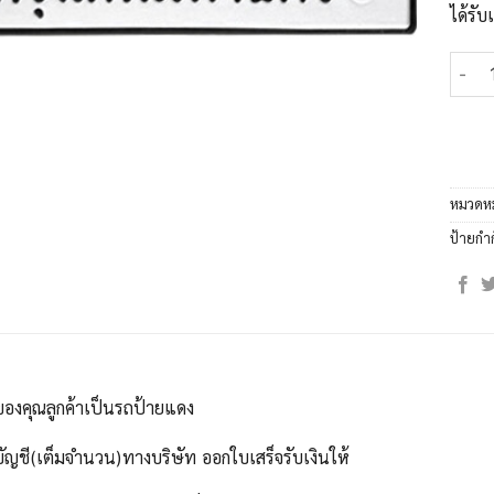
ได้รั
จำนวน
หมวดหม
ป้ายกำ
ของคุณลูกค้าเป็นรถป้ายแดง
บัญชี(เต็มจำนวน)ทางบริษัท ออกใบเสร็จรับเงินให้