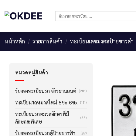
Skip
to
ค้นหา:
content
หน้าหลัก
/
รายการสินค้า
/
ทะเบียนเลขมงคลป้ายขาวดำ
หมวดหมู่สินค้า
รับจองทะเบียนรถ จักรยานยนต์
(281)
ทะเบียนรถหมวดใหม่ 5ขx 6ขx
(111)
ทะเบียยนรถหมวดอักษรที่มี
(55)
ลักษณะพิเศษ
รับจองทะเบียนรถตู้ป้ายขาวฟ้า
(87)