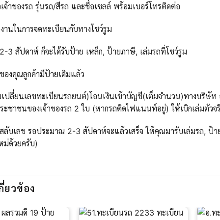
เจ้าของรถ รุ่นรถ/สีรถ และชื่อเซลล์ พร้อมเบอร์โทรติดต่อ
นงานในการจดทะเบียนกับทางโชว์รูม
 สัปดาห์ ก็จะได้รับป้าย เหล็ก, ป้ายภาษี, เล่มรถที่โชว์รูม
ของคุณลูกค้ามีป้ายเดิมแล้ว
บเปลี่ยนเลขทะเบียนรถยนต์)โอนเงินเข้าบัญชี(เต็มจำนวน)ทางบริษัท ออ
ะชาชนของเจ้าของรถ 2 ใบ (หากรถติดไฟแนนท์อยู่) ให้เบิกเล่มตัวจริ
สลับเลข รอประมาณ 2-3 สัปดาห์จะแล้วเสร็จ ให้คุณมารับเล่มรถ, ป้าย
ใหม่ด้วยครับ)
กี่ยวข้อง