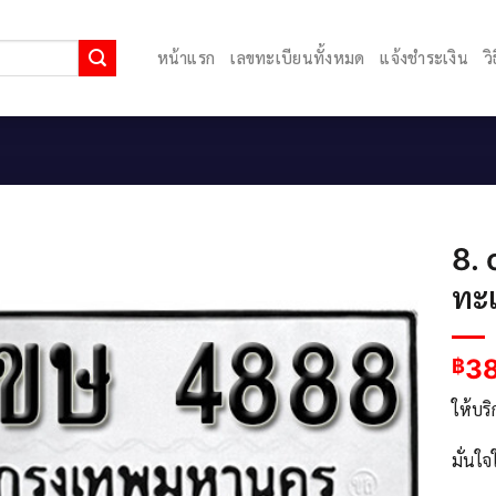
หน้าแรก
เลขทะเบียนทั้งหมด
แจ้งชำระเงิน
ว
8. 
ทะ
3
฿
ให้บร
มั่นใ