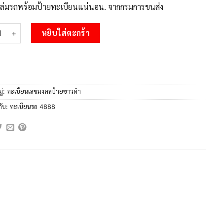
บเล่มรถพร้อมป้ายทะเบียนแน่นอน. จากกรมการขนส่ง
 8. okdee ป้ายทะเบียนรถ 3ขษ 4888​​ ทะเบียนมงคลจากกรมขนส่ง ชิ้น
หยิบใส่ตะกร้า
ู่:
ทะเบียนเลขมงคลป้ายขาวดำ
กับ:
ทะเบียนรถ 4888