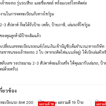
เจ้าของรถ รุ่นรถ/สีรถ และชื่อเซลล์ พร้อมเบอร์โทรติดต่อ
นงานในการจดทะเบียนกับทางโชว์รูม
 สัปดาห์ ก็จะได้รับป้าย เหล็ก, ป้ายภาษี, เล่มรถที่โชว์รูม
ของคุณลูกค้ามีป้ายเดิมแล้ว
บเปลี่ยนเลขทะเบียนรถยนต์)โอนเงินเข้าบัญชี(เต็มจำนวน)ทางบริษัท ออ
ะชาชนของเจ้าของรถ 2 ใบ (หากรถติดไฟแนนท์อยู่) ให้เบิกเล่มตัวจริ
สลับเลข รอประมาณ 2-3 สัปดาห์จะแล้วเสร็จ ให้คุณมารับเล่มรถ, ป้าย
ใหม่ด้วยครับ)
กี่ยวข้อง
ผลรวมดี 19
ผลรวมด