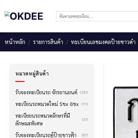
Skip
to
ค้นหา:
content
หน้าหลัก
/
รายการสินค้า
/
ทะเบียนเลขมงคลป้ายขาวดำ
หมวดหมู่สินค้า
รับจองทะเบียนรถ จักรยานยนต์
(281)
ทะเบียนรถหมวดใหม่ 5ขx 6ขx
(111)
ทะเบียยนรถหมวดอักษรที่มี
(37)
ลักษณะพิเศษ
รับจองทะเบียนรถตู้ป้ายขาวฟ้า
(87)