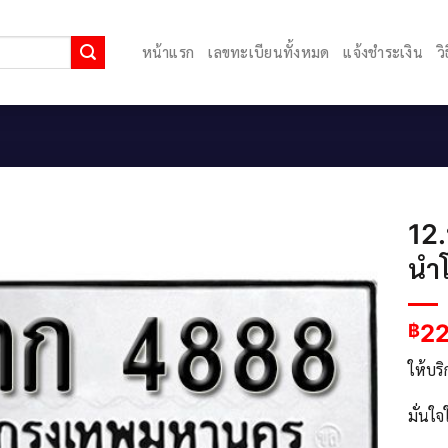
หน้าแรก
เลขทะเบียนทั้งหมด
แจ้งชำระเงิน
ว
12
นำ
2
฿
ให้บร
มั่นใ