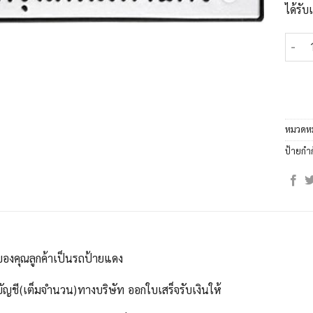
ได้รั
จำนวน
หมวดหม
ป้ายกำ
ของคุณลูกค้าเป็นรถป้ายแดง
บัญชี(เต็มจำนวน)ทางบริษัท ออกใบเสร็จรับเงินให้