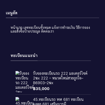
เมนูลัด
หน้าแรก
เลขทะเบียนทั้งหมด
แจ้งการชำระเงิน
วิธีการจอง
และสั่งซื้อป้ายประมูล
ติดต่อเรา
ทะเบียนแนะนำ
รับจองทะเบียนรถ 222 มอเตอร์ไซค์
2ฆx 222 – หมวดใหม่สวยถูกใจ–
B6903–2ฆx
฿
35,000
45.ทะเบียนรถ พห 681 ทะเบียน
มงคล 681 เสริมบารมี