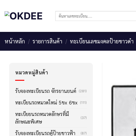
Skip
to
ค้นหา:
content
หน้าหลัก
/
รายการสินค้า
/
ทะเบียนเลขมงคลป้ายขาวดำ
หมวดหมู่สินค้า
รับจองทะเบียนรถ จักรยานยนต์
(281)
ทะเบียนรถหมวดใหม่ 5ขx 6ขx
(111)
ทะเบียยนรถหมวดอักษรที่มี
(37)
ลักษณะพิเศษ
รับจองทะเบียนรถตู้ป้ายขาวฟ้า
(87)