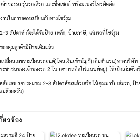
เจ้าของรถ รุ่นรถ/สีรถ และชื่อเซลล์ พร้อมเบอร์โทรติดต่อ
นงานในการจดทะเบียนกับทางโชว์รูม
 สัปดาห์ ก็จะได้รับป้าย เหล็ก, ป้ายภาษี, เล่มรถที่โชว์รูม
ของคุณลูกค้ามีป้ายเดิมแล้ว
บเปลี่ยนเลขทะเบียนรถยนต์)โอนเงินเข้าบัญชี(เต็มจำนวน)ทางบริษัท ออ
ะชาชนของเจ้าของรถ 2 ใบ (หากรถติดไฟแนนท์อยู่) ให้เบิกเล่มตัวจริ
สลับเลข รอประมาณ 2-3 สัปดาห์จะแล้วเสร็จ ให้คุณมารับเล่มรถ, ป้าย
ใหม่ด้วยครับ)
กี่ยวข้อง