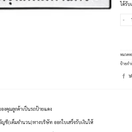
ได้รั
จำนวน
หมวดหม
ป้ายกำ
ของคุณลูกค้าเป็นรถป้ายแดง
บัญชี(เต็มจำนวน)ทางบริษัท ออกใบเสร็จรับเงินให้