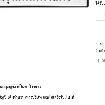
ได้รั
จำนวน
หมวดหม
ป้ายกำ
ของคุณลูกค้าเป็นรถป้ายแดง
บัญชี(เต็มจำนวน)ทางบริษัท ออกใบเสร็จรับเงินให้