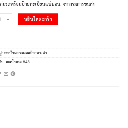
บเล่มรถพร้อมป้ายทะเบียนแน่นอน. จากกรมการขนส่ง
 V. okdee ป้ายทะเบียนรถ ฌฟ 848 ทะเบียนมงคลจากกรมขนส่ง ชิ้น
หยิบใส่ตะกร้า
ู่:
ทะเบียนเลขมงคลป้ายขาวดำ
กับ:
ทะเบียนรถ 848