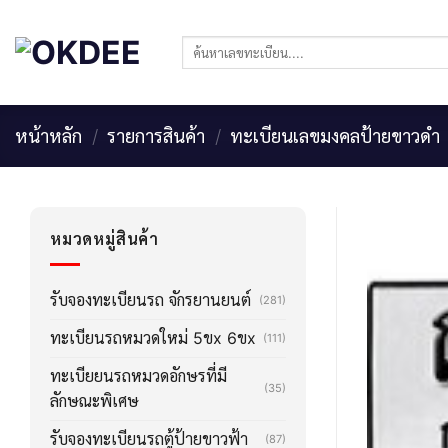
Skip
to
ค้นหา:
content
หน้าหลัก
/
รายการสินค้า
/
ทะเบียนเลขมงคลป้ายขาวดำ
หมวดหมู่สินค้า
รับจองทะเบียนรถ จักรยานยนต์
(281)
ทะเบียนรถหมวดใหม่ 5ขx 6ขx
(111)
ทะเบียยนรถหมวดอักษรที่มี
(35)
ลักษณะพิเศษ
รับจองทะเบียนรถตู้ป้ายขาวฟ้า
(87)