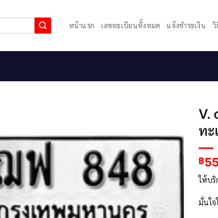
หน้าแรก
เลขทะเบียนทั้งหมด
แจ้งชำระเงิน
ว
V.
ทะ
5
฿
ให้บร
มั่นใ