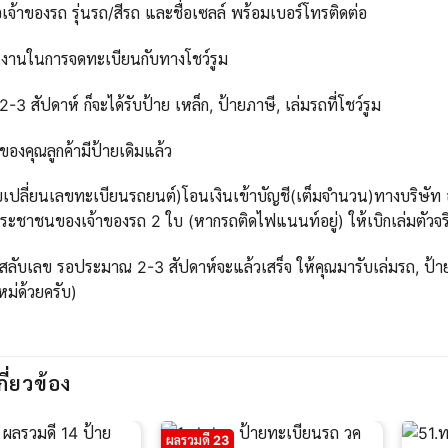
เจ้าของรถ รุ่นรถ/สีรถ และชื่อเซลล์ พร้อมเบอร์โทรติดต่อ
นงานในการจดทะเบียนกับทางโชว์รูม
 สัปดาห์ ก็จะได้รับป้าย เหล็ก, ป้ายภาษี, เล่มรถที่โชว์รูม
ของคุณลูกค้ามีป้ายเดิมแล้ว
บเปลี่ยนเลขทะเบียนรถยนต์)โอนเงินเข้าบัญชี(เต็มจำนวน)ทางบริษัท ออ
ะชาชนของเจ้าของรถ 2 ใบ (หากรถติดไฟแนนท์อยู่) ให้เบิกเล่มตัวจริ
สลับเลข รอประมาณ 2-3 สัปดาห์จะแล้วเสร็จ ให้คุณมารับเล่มรถ, ป้าย
ใหม่ด้วยครับ)
กี่ยวข้อง
ผลรวมดี 23