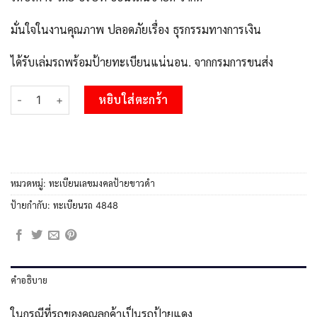
มั่นใจในงานคุณภาพ ปลอดภัยเรื่อง ธุรกรรมทางการเงิน
ได้รับเล่มรถพร้อมป้ายทะเบียนแน่นอน. จากกรมการขนส่ง
จำนวน 51.okdee ป้ายทะเบียนรถ ฉฉ 4848 ทะเบียนมงคลจากกรมขนส่
หยิบใส่ตะกร้า
หมวดหมู่:
ทะเบียนเลขมงคลป้ายขาวดำ
ป้ายกำกับ:
ทะเบียนรถ 4848
คำอธิบาย
ในกรณีที่รถของคุณลูกค้าเป็นรถป้ายแดง