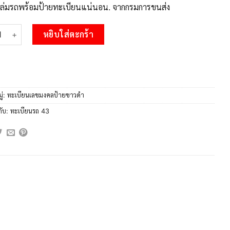
บเล่มรถพร้อมป้ายทะเบียนแน่นอน. จากกรมการขนส่ง
 51.okdee ป้ายทะเบียนรถ ฉจ 43 ทะเบียนมงคลจากกรมขนส่ง ชิ้น
หยิบใส่ตะกร้า
ู่:
ทะเบียนเลขมงคลป้ายขาวดำ
กับ:
ทะเบียนรถ 43