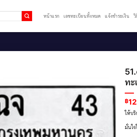
หน้าแรก
เลขทะเบียนทั้งหมด
แจ้งชำระเงิน
ว
51.
ทะ
12
฿
ให้บร
มั่นใ