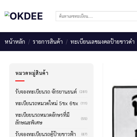
Skip
to
ค้นหา:
content
หน้าหลัก
/
รายการสินค้า
/
ทะเบียนเลขมงคลป้ายขาวดำ
หมวดหมู่สินค้า
รับจองทะเบียนรถ จักรยานยนต์
(281)
ทะเบียนรถหมวดใหม่ 5ขx 6ขx
(111)
ทะเบียยนรถหมวดอักษรที่มี
(55)
ลักษณะพิเศษ
รับจองทะเบียนรถตู้ป้ายขาวฟ้า
(87)