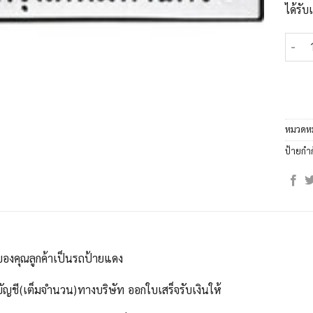
ได้รั
จำนวน
หมวดหม
ป้ายกำ
ของคุณลูกค้าเป็นรถป้ายแดง
บัญชี(เต็มจำนวน)ทางบริษัท ออกใบเสร็จรับเงินให้