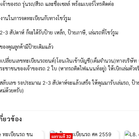
เจ้าของรถ รุ่นรถ/สีรถ และชื่อเซลล์ พร้อมเบอร์โทรติดต่อ
นงานในการจดทะเบียนกับทางโชว์รูม
 สัปดาห์ ก็จะได้รับป้าย เหล็ก, ป้ายภาษี, เล่มรถที่โชว์รูม
ของคุณลูกค้ามีป้ายเดิมแล้ว
บเปลี่ยนเลขทะเบียนรถยนต์)โอนเงินเข้าบัญชี(เต็มจำนวน)ทางบริษัท ออ
ะชาชนของเจ้าของรถ 2 ใบ (หากรถติดไฟแนนท์อยู่) ให้เบิกเล่มตัวจริ
สลับเลข รอประมาณ 2-3 สัปดาห์จะแล้วเสร็จ ให้คุณมารับเล่มรถ, ป้าย
ใหม่ด้วยครับ)
กี่ยวข้อง
ผลรวมดี 32