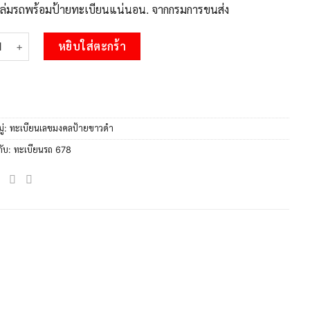
บเล่มรถพร้อมป้ายทะเบียนแน่นอน. จากกรมการขนส่ง
 51.okdee ป้ายทะเบียนรถ จค 678 ทะเบียนมงคลจากกรมขนส่ง ชิ้น
หยิบใส่ตะกร้า
ู่:
ทะเบียนเลขมงคลป้ายขาวดำ
กับ:
ทะเบียนรถ 678