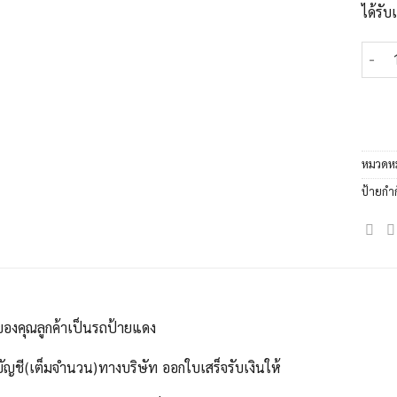
ได้รั
จำนวน
หมวดหม
ป้ายกำ
ของคุณลูกค้าเป็นรถป้ายแดง
บัญชี(เต็มจำนวน)ทางบริษัท ออกใบเสร็จรับเงินให้