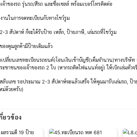
เจ้าของรถ รุ่นรถ/สีรถ และชื่อเซลล์ พร้อมเบอร์โทรติดต่อ
นงานในการจดทะเบียนกับทางโชว์รูม
 สัปดาห์ ก็จะได้รับป้าย เหล็ก, ป้ายภาษี, เล่มรถที่โชว์รูม
ของคุณลูกค้ามีป้ายเดิมแล้ว
บเปลี่ยนเลขทะเบียนรถยนต์)โอนเงินเข้าบัญชี(เต็มจำนวน)ทางบริษัท ออ
ะชาชนของเจ้าของรถ 2 ใบ (หากรถติดไฟแนนท์อยู่) ให้เบิกเล่มตัวจริ
สลับเลข รอประมาณ 2-3 สัปดาห์จะแล้วเสร็จ ให้คุณมารับเล่มรถ, ป้าย
ใหม่ด้วยครับ)
กี่ยวข้อง