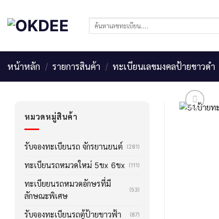
Skip
to
ค้นหา:
content
หน้าหลัก
/
รายการสินค้า
/
ทะเบียนเลขมงคลป้ายขาวดำ
หมวดหมู่สินค้า
รับจองทะเบียนรถ จักรยานยนต์
(281)
ทะเบียนรถหมวดใหม่ 5ขx 6ขx
(111)
ทะเบียยนรถหมวดอักษรที่มี
(53)
ลักษณะพิเศษ
รับจองทะเบียนรถตู้ป้ายขาวฟ้า
(87)