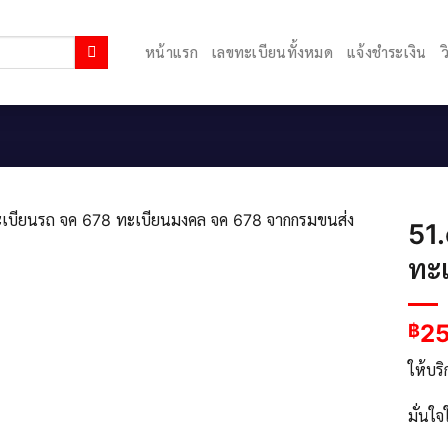
หน้าแรก
เลขทะเบียนทั้งหมด
แจ้งชำระเงิน
ว
51
ทะ
2
฿
ให้บร
มั่นใ