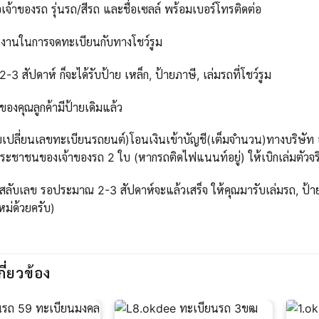
เจ้าของรถ รุ่นรถ/สีรถ และชื่อเซลล์ พร้อมเบอร์โทรติดต่อ
นงานในการจดทะเบียนกับทางโชว์รูม
 สัปดาห์ ก็จะได้รับป้าย เหล็ก, ป้ายภาษี, เล่มรถที่โชว์รูม
ของคุณลูกค้ามีป้ายเดิมแล้ว
บเปลี่ยนเลขทะเบียนรถยนต์)โอนเงินเข้าบัญชี(เต็มจำนวน)ทางบริษัท ออ
ะชาชนของเจ้าของรถ 2 ใบ (หากรถติดไฟแนนท์อยู่) ให้เบิกเล่มตัวจริ
สลับเลข รอประมาณ 2-3 สัปดาห์จะแล้วเสร็จ ให้คุณมารับเล่มรถ, ป้าย
ใหม่ด้วยครับ)
กี่ยวข้อง