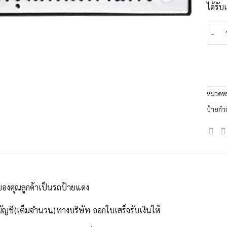
ได้รั
จำนวน
หมวดหม
ป้ายกำ
ของคุณลูกค้าเป็นรถป้ายแดง
บัญชี(เต็มจำนวน)ทางบริษัท ออกใบเสร็จรับเงินให้