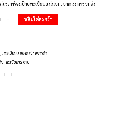
บเล่มรถพร้อมป้ายทะเบียนแน่นอน. จากกรมการขนส่ง
 1.okdee ผลรวมดี 23 ป้ายทะเบียนรถ ฆน 618 จากกรมขนส่ง ชิ้น
หยิบใส่ตะกร้า
ู่:
ทะเบียนเลขมงคลป้ายขาวดำ
กับ:
ทะเบียนรถ 618