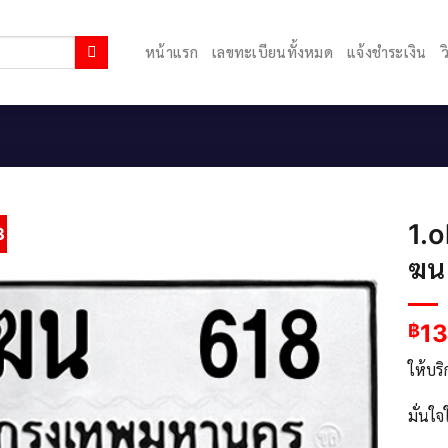
หน้าแรก
เลขทะเบียนทั้งหมด
แจ้งชำระเงิน
ว
1.o
3
ฆน
13
฿
ให้บร
มั่นใ