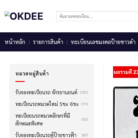
Skip
to
ค้นหา:
content
หน้าหลัก
/
รายการสินค้า
/
ทะเบียนเลขมงคลป้ายขาวดำ
ผลรวมดี 2
หมวดหมู่สินค้า
รับจองทะเบียนรถ จักรยานยนต์
(281)
ทะเบียนรถหมวดใหม่ 5ขx 6ขx
(111)
ทะเบียยนรถหมวดอักษรที่มี
(55)
ลักษณะพิเศษ
รับจองทะเบียนรถตู้ป้ายขาวฟ้า
(87)