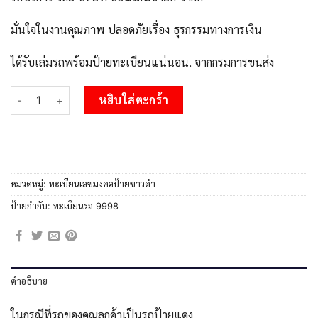
มั่นใจในงานคุณภาพ ปลอดภัยเรื่อง ธุรกรรมทางการเงิน
ได้รับเล่มรถพร้อมป้ายทะเบียนแน่นอน. จากกรมการขนส่ง
จำนวน KK.okdee ผลรวมดี 42 ป้ายทะเบียนรถ ขน 9998 จากกรมขนส่
หยิบใส่ตะกร้า
หมวดหมู่:
ทะเบียนเลขมงคลป้ายขาวดำ
ป้ายกำกับ:
ทะเบียนรถ 9998
คำอธิบาย
ในกรณีที่รถของคุณลูกค้าเป็นรถป้ายแดง