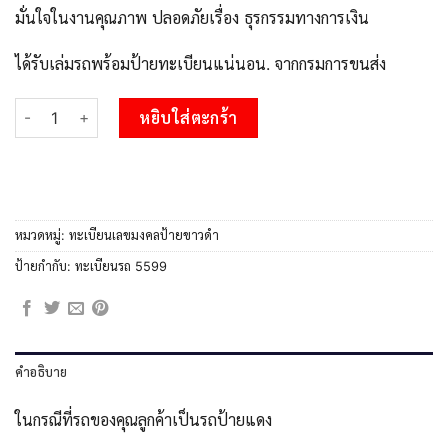
มั่นใจในงานคุณภาพ ปลอดภัยเรื่อง ธุรกรรมทางการเงิน
ได้รับเล่มรถพร้อมป้ายทะเบียนแน่นอน. จากกรมการขนส่ง
จำนวน 51+1.okdee ป้ายทะเบียนรถ กค 5599 ทะเบียนมงคลจากกรมขน
หยิบใส่ตะกร้า
หมวดหมู่:
ทะเบียนเลขมงคลป้ายขาวดำ
ป้ายกำกับ:
ทะเบียนรถ 5599
คำอธิบาย
ในกรณีที่รถของคุณลูกค้าเป็นรถป้ายแดง