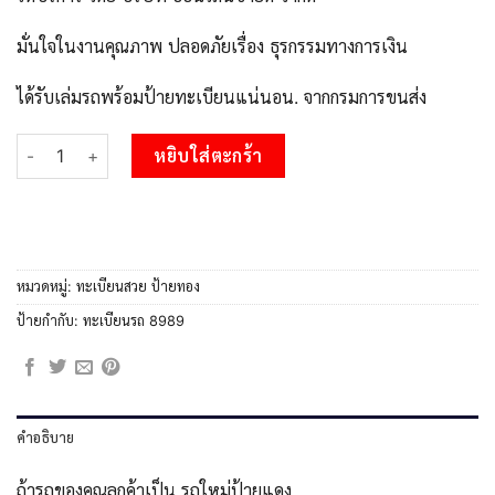
มั่นใจในงานคุณภาพ ปลอดภัยเรื่อง ธุรกรรมทางการเงิน
ได้รับเล่มรถพร้อมป้ายทะเบียนแน่นอน. จากกรมการขนส่ง
จำนวน P/.Okdee เลขทะเบียนรถ -ฆง 8989 ป้ายประมูลเลขสวยเหนือร
หยิบใส่ตะกร้า
หมวดหมู่:
ทะเบียนสวย ป้ายทอง
ป้ายกำกับ:
ทะเบียนรถ 8989
คำอธิบาย
ถ้ารถของคุณลูกค้าเป็น รถใหม่ป้ายแดง