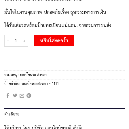
มั่นใจในงานคุณภาพ ปลอดภัยเรื่อง ธุรกรรมทางการเงิน
ได้รับเล่มรถพร้อมป้ายทะเบียนแน่นอน. จากกรมการขนส่ง
จำนวน 2.OKdee สงขลา - ขต 1111 ป้ายประมูล ทะเบียนรถทะเบียนสวย
หยิบใส่ตะกร้า
หมวดหมู่:
ทะเบียนรถ สงขลา
ป้ายกำกับ:
ทะเบียนรถสงขลา - 1111
คำอธิบาย
ให้บริการ โดย บริษัท ออนไลน์ขายดี จำกัด