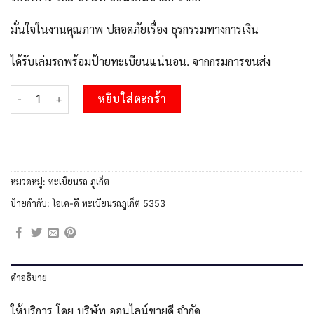
มั่นใจในงานคุณภาพ ปลอดภัยเรื่อง ธุรกรรมทางการเงิน
ได้รับเล่มรถพร้อมป้ายทะเบียนแน่นอน. จากกรมการขนส่ง
จำนวน 2.OKdee ทะเบียนสวยภูเก็ต ขฉ 5353 เลขประมูล ทะเบียนรถภูเ
หยิบใส่ตะกร้า
หมวดหมู่:
ทะเบียนรถ ภูเก็ต
ป้ายกำกับ:
โอเค-ดี ทะเบียนรถภูเก็ต 5353
คำอธิบาย
ให้บริการ โดย บริษัท ออนไลน์ขายดี จำกัด