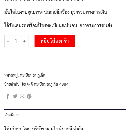
มั่นใจในงานคุณภาพ ปลอดภัยเรื่อง ธุรกรรมทางการเงิน
ได้รับเล่มรถพร้อมป้ายทะเบียนแน่นอน. จากกรมการขนส่ง
จำนวน 2.OKdee ทะเบียนสวยภูเก็ต ขฉ 4884 เลขประมูล ทะเบียนรถภูเ
หยิบใส่ตะกร้า
หมวดหมู่:
ทะเบียนรถ ภูเก็ต
ป้ายกำกับ:
โอเค-ดี ทะเบียนรถภูเก็ต 4884
คำอธิบาย
ให้บริการ โดย บริษัท ออนไลน์ขายดี จำกัด