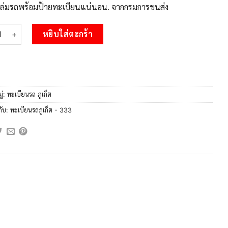
บเล่มรถพร้อมป้ายทะเบียนแน่นอน. จากกรมการขนส่ง
 OKdee ทะเบียนสวยภูเก็ต กร 333 เลขประมูล ทะเบียนรถภูเก็ต ชิ้น
หยิบใส่ตะกร้า
ู่:
ทะเบียนรถ ภูเก็ต
กับ:
ทะเบียนรถภูเก็ต - 333