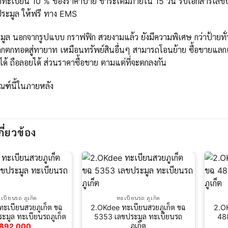
ทะเบียน 10 % ของราคาป้าย ชำระเต็มภายใน 15 วัน รับเอกสารเลขประ
ระมูล ให้ฟรี ทาง EMS
ูล นอกจากรูปแบบ กราฟฟิก สวยงามแล้ว ยังมีความพิเศษ กว่าป้ายทั่วไ
กตกทอดสู่ทายาท เหมือนทรัพย์สินอื่นๆ สามารถโอนย้าย ซื้อขายแลกเ
ได้ ถือลอยได้ ส่วนราคาซื้อขาย ตามแต่ที่จะตกลงกัน
ัณฑ์นี้ในภายหลัง
กี่ยวข้อง
เบียนรถ ภูเก็ต
ทะเบียนรถ ภูเก็ต
ะเบียนสวยภูเก็ต ขฉ
2.OKdee ทะเบียนสวยภูเก็ต ขฉ
2.OK
ะมูล ทะเบียนรถภูเก็ต
5353 เลขประมูล ทะเบียนรถ
48
ภูเก็ต
฿
92,000