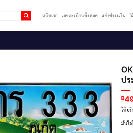
หน้าแรก
เลขทะเบียนทั้งหมด
แจ้งชำระเงิน
ว
OKd
ประ
4
฿
ให้บร
มั่นใ