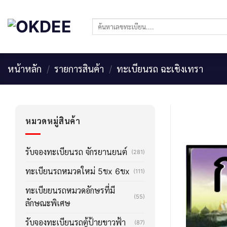
Skip
to
ค้นหา:
content
หน้าหลัก
/
รายการสินค้า
/
ทะเบียนรถ ฉะเชิงเทรา
หมวดหมู่สินค้า
รับจองทะเบียนรถ จักรยานยนต์
(281)
ทะเบียนรถหมวดใหม่ 5ขx 6ขx
(111)
ทะเบียยนรถหมวดอักษรที่มี
(55)
ลักษณะพิเศษ
รับจองทะเบียนรถตู้ป้ายขาวฟ้า
(87)