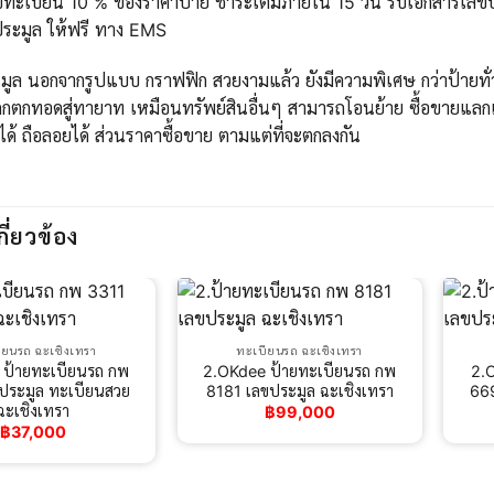
ทะเบียน 10 % ของราคาป้าย ชำระเต็มภายใน 15 วัน รับเอกสารเลขประ
ระมูล ให้ฟรี ทาง EMS
ูล นอกจากรูปแบบ กราฟฟิก สวยงามแล้ว ยังมีความพิเศษ กว่าป้ายทั่วไ
กตกทอดสู่ทายาท เหมือนทรัพย์สินอื่นๆ สามารถโอนย้าย ซื้อขายแลกเ
ได้ ถือลอยได้ ส่วนราคาซื้อขาย ตามแต่ที่จะตกลงกัน
กี่ยวข้อง
ียนรถ ฉะเชิงเทรา
ทะเบียนรถ ฉะเชิงเทรา
 ป้ายทะเบียนรถ กพ
2.OKdee ป้ายทะเบียนรถ กพ
2.
ประมูล ทะเบียนสวย
8181 เลขประมูล ฉะเชิงเทรา
669
ฉะเชิงเทรา
฿
99,000
฿
37,000