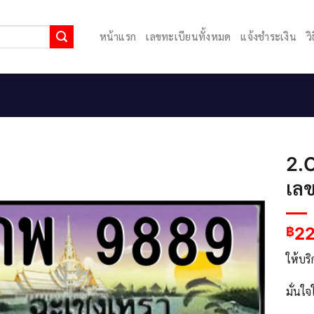
หน้าแรก
เลขทะเบียนทั้งหมด
แจ้งชำระเงิน
ว
2.
เลข
2
฿
ให้บร
มั่นใ