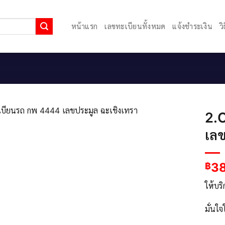
หน้าแรก
เลขทะเบียนทั้งหมด
แจ้งชำระเงิน
ว
2.
เลข
3
฿
ให้บร
มั่นใ