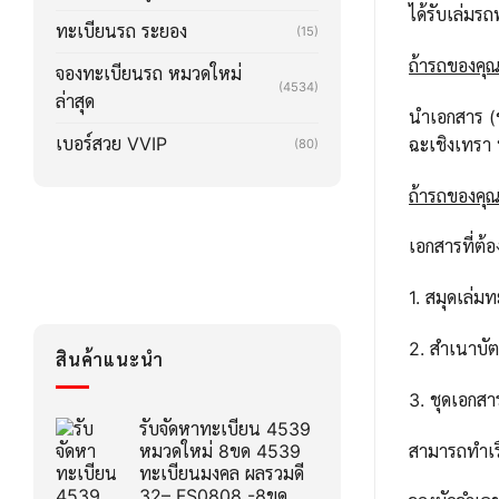
ได้รับเล่ม
ทะเบียนรถ ระยอง
(15)
ถ้ารถของคุณ
จองทะเบียนรถ หมวดใหม่
(4534)
ล่าสุด
นำเอกสาร (ช
เบอร์สวย VVIP
ฉะเชิงเทรา
(80)
ถ้ารถของคุณล
เอกสารที่ต้อ
1. สมุดเล่ม
2. สำเนาบั
สินค้าแนะนำ
3. ชุดเอกส
รับจัดหาทะเบียน 4539
สามารถทำเรื
หมวดใหม่ 8ขด 4539
ทะเบียนมงคล ผลรวมดี
32– FS0808 -8ขด