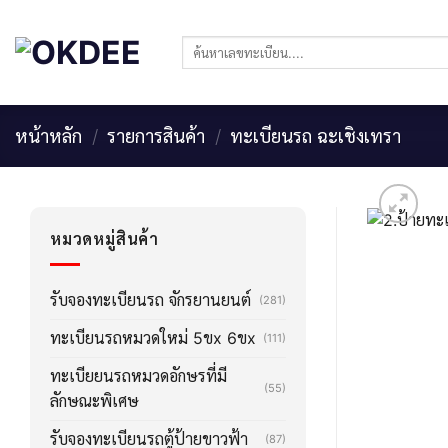
Skip
to
ค้นหา:
content
หน้าหลัก
/
รายการสินค้า
/
ทะเบียนรถ ฉะเชิงเทรา
หมวดหมู่สินค้า
รับจองทะเบียนรถ จักรยานยนต์
(281)
ทะเบียนรถหมวดใหม่ 5ขx 6ขx
(111)
ทะเบียยนรถหมวดอักษรที่มี
(55)
ลักษณะพิเศษ
รับจองทะเบียนรถตู้ป้ายขาวฟ้า
(87)