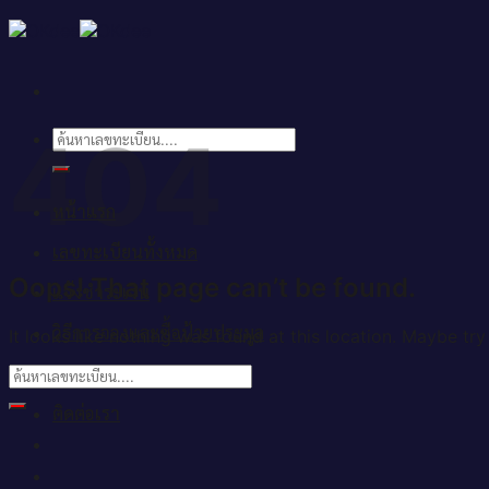
Skip
to
content
404
ค้นหา:
หน้าแรก
เลขทะเบียนทั้งหมด
Oops! That page can’t be found.
แจ้งชำระเงิน
วิธีการจองและซื้อป้ายประมูล
It looks like nothing was found at this location. Maybe try
บทความ
ติดต่อเรา