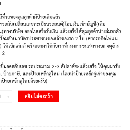
ม
ที่รถของคุณลูกค้ามีป้ายเดิมแล้ว
การสลับเปลี่ยนเลขทะเบียนรถยนต์)โอนเงินเข้าบัญชี(เต็ม
)ทางบริษัท ออกใบเสร็จรับเงิน แล้วเสร็จให้คุณลูกค้านำเล่มรถตัว
พร้อมสำเนาบัตรประชาชนของเจ้าของรถ 2 ใบ (หากรถติดไฟแน
่) ให้เบิกเล่มตัวจริงออกมาให้กับเราที่กรมการขนส่งทางบก จตุจักร
ร 2
ยื่นจดสลับเลข รอประมาณ 2-3 สัปดาห์จะแล้วเสร็จ ให้คุณมารับ
, ป้ายภาษี, และป้ายเหล็กคู่ใหม่ (โดยนำป้ายเหล็กคู่เก่าของคุณ
ป้ายเหล็กคู่ใหม่ด้วยครับ)
1.OKdee ทะเบียนรถตู้ป้ายฟ้า -อบ 100 ชิ้น
หยิบใส่ตะกร้า