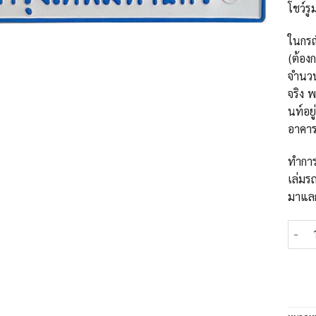
โชว์รู
ในกรณี
(ต้อง
จำนวน
จริง 
นท์อยู
อาคา
ทำการ
เล่มรถ
มาแลก
จำนวน 