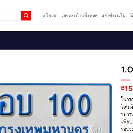
หน้าแรก
เลขทะเบียนทั้งหมด
แจ้งชำระเงิน
ว
1.O
15
฿
ในกรณ
โอนเง
รบกวน
เพื่อ
รอประ