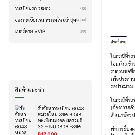
ทะเบียนรถ ระยอง
(15)
จองทะเบียนรถ หมวดใหม่ล่าสุด
(4104)
เบอร์สวย VVIP
(80)
คำอธิบาย
ในกรณีที่รถ
โอนเงินเข้า
รบกวนขอชื่อ
เพื่อประสา
รอประมาณ 2-3
สินค้าแนะนำ
ในกรณีที่รถข
(ต้องการสลั
รับจัดหาทะเบียน 6048
หมวดใหม่ 8ขค 6048
สำเนาบัตรปร
ทะเบียนมงคล ผลรวมดี
32 – NU0806 -8ขค
ทำการยื่นจด
฿
17,000