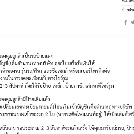
หมวดหม
ป้ายกำ
ของคุณลูกค้าเป็นรถป้ายแดง
บัญชี(เต็มจำนวน)ทางบริษัท ออกใบเสร็จรับเงินให้
เจ้าของรถ รุ่นรถ/สีรถ และชื่อเซลล์ พร้อมเบอร์โทรติดต่อ
นงานในการจดทะเบียนกับทางโชว์รูม
 สัปดาห์ ก็จะได้รับป้าย เหล็ก, ป้ายภาษี, เล่มรถที่โชว์รูม
องคุณลูกค้ามีป้ายเดิมแล้ว
บเปลี่ยนเลขทะเบียนรถยนต์)โอนเงินเข้าบัญชี(เต็มจำนวน)ทางบริษัท ออ
ะชาชนของเจ้าของรถ 2 ใบ (หากรถติดไฟแนนท์อยู่) ให้เบิกเล่มตัวจริ
สลับเลข รอประมาณ 2-3 สัปดาห์จะแล้วเสร็จ ให้คุณมารับเล่มรถ, ป้าย