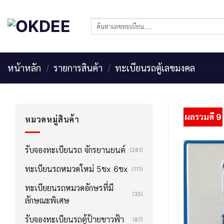
Skip
to
ค้นหา:
content
หน้าหลัก
/
รายการสินค้า
/
ทะเบียนรถตู้เลขมงคล
ผลรวมดี 9
หมวดหมู่สินค้า
รับจองทะเบียนรถ จักรยานยนต์
(281)
ทะเบียนรถหมวดใหม่ 5ขx 6ขx
(111)
ทะเบียยนรถหมวดอักษรที่มี
(35)
ลักษณะพิเศษ
รับจองทะเบียนรถตู้ป้ายขาวฟ้า
(87)