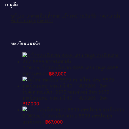
เมนูลัด
หน้าแรก
เลขทะเบียนทั้งหมด
แจ้งการชำระเงิน
วิธีการจองและสั่ง
ซื้อป้ายประมูล
ติดต่อเรา
ทะเบียนแนะนำ
3.OKdee ป้ายทะเบียนรถ 8855 เลขประมูล 8855
จากกรมขนส่ง
฿
67,000
รับจัดหาทะเบียน 5579 หมวดใหม่ 8ขค 5579
ทะเบียนมงคล ผลรวมดี 40 – NU0805 -8ขค
฿
17,000
2.OKdee ป้ายทะเบียนรถ กย 6699 เลขประมูล
ฉะเชิงเทรา
฿
67,000