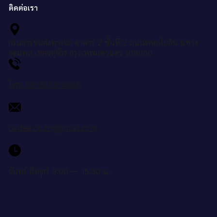
ติดต่อเรา
กรมการขนส่งทางบก อาคาร 2 ชั้นที่ 2 ถนนพหลโยธิน แขวง
จอมพล เขตจตุจักร กรุงเทพมหานคร 109000
โทร: 08-3656-4656
okdee.co.th@gmail.com
จันทร์ ถึงศุกร์ 9:00 — 15:30 น.