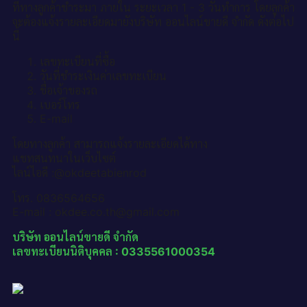
ที่ทางลูกค้าชำระมา ภายใน ระยะเวลา 1 - 3 วันทำการ โดยลูกค้า
จะต้องแจ้งรายละเอียดมายังบริษัท ออนไลน์ขายดี จำกัด ดังต่อไป
นี้
เลขทะเบียนที่ซื้อ
วันที่ชำระเงินค่าเลขทะเบียน
ชื่อเจ้าของรถ
เบอร์โทร
E-mail
โดยทางลูกค้า สามารถแจ้งรายละเอียดได้ทาง
แชทสนทนาในเว็บไซต์
ไลน์ไอดี :@okdeetabienrod
โทร. 0836564656
E-mail : okdee.co.th@gmail.com
บริษัท ออนไลน์ขายดี จำกัด
เลขทะเบียนนิติบุคคล : 0335561000354