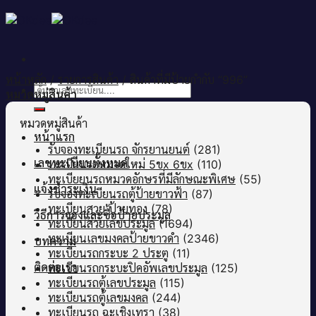
Skip
to
content
หน้าหลัก
/
รายการสินค้า
/
สินค้าที่มีป้ายกำกับ “996”
ค้นหา:
หมวดหมู่สินค้า
หมวดหมู่สินค้า
หน้าแรก
รับจองทะเบียนรถ จักรยานยนต์
(281)
เลขทะเบียนทั้งหมด
ทะเบียนรถหมวดใหม่ 5ขx 6ขx
(110)
ทะเบียยนรถหมวดอักษรที่มีลักษณะพิเศษ
(55)
แจ้งชำระเงิน
รับจองทะเบียนรถตู้ป้ายขาวฟ้า
(87)
ทะเบียนสวย ป้ายทอง
(78)
วิธีการจองและซื้อป้ายประมูล
ทะเบียนสวยเลขประมูล
(1694)
ทะเบียนเลขมงคลป้ายขาวดำ
(2346)
บทความ
ทะเบียนรถกระบะ 2 ประตู
(11)
ติดต่อเรา
ทะเบียนรถกระบะปิคอัพเลขประมูล
(125)
ทะเบียนรถตู้เลขประมูล
(115)
ทะเบียนรถตู้เลขมงคล
(244)
ทะเบียนรถ ฉะเชิงเทรา
(38)