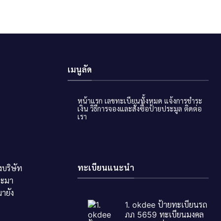
เมนูลัด
หน้าแรก
เลขทะเบียนทั้งหมด
แจ้งการชำระ
เงิน
วิธีการจองและสั่งซื้อป้ายประมูล
ติดต่อ
เรา
ทะเบียนแนะนำ
บริษัท
ระมา
ายัง
1. okdee ป้ายทะเบียนรถ
ภภ 5659 ทะเบียนมงคล