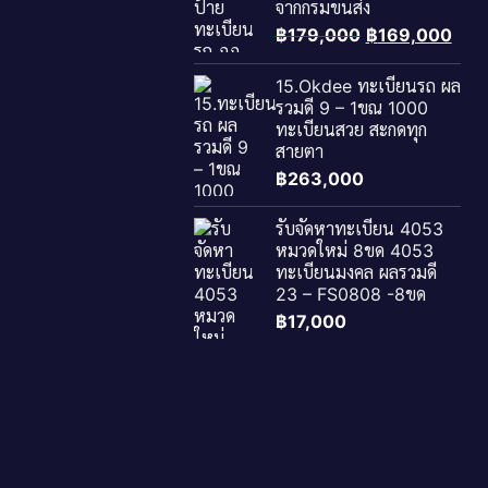
จากกรมขนส่ง
Original
Curr
฿
179,000
฿
169,000
price
pric
was:
is:
15.Okdee ทะเบียนรถ ผล
฿179,000.
฿169
รวมดี 9 – 1ขณ 1000
ทะเบียนสวย สะกดทุก
สายตา
฿
263,000
รับจัดหาทะเบียน 4053
หมวดใหม่ 8ขด 4053
ทะเบียนมงคล ผลรวมดี
23 – FS0808 -8ขด
฿
17,000