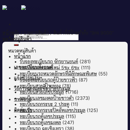
Skip
to
content
หน้าหลัก
/
รายการสินค้า
/
สินค้าที่มีป้ายกำกับ “9กจ 9000”
ค้นหา:
หมวดหมู่สินค้า
หมวดหมู่สินค้า
หน้าแรก
รับจองทะเบียนรถ จักรยานยนต์
(281)
เลขทะเบียนทั้งหมด
ทะเบียนรถหมวดใหม่ 5ขx 6ขx
(111)
ทะเบียยนรถหมวดอักษรที่มีลักษณะพิเศษ
(55)
แจ้งชำระเงิน
รับจองทะเบียนรถตู้ป้ายขาวฟ้า
(87)
ทะเบียนสวย ป้ายทอง
(78)
วิธีการจองและซื้อป้ายประมูล
ทะเบียนสวยเลขประมูล
(1716)
ทะเบียนเลขมงคลป้ายขาวดำ
(2373)
บทความ
ทะเบียนรถกระบะ 2 ประตู
(11)
ติดต่อเรา
ทะเบียนรถกระบะปิคอัพเลขประมูล
(125)
ทะเบียนรถตู้เลขประมูล
(115)
ทะเบียนรถตู้เลขมงคล
(247)
ทะเบียนรถ ฉะเชิงเทรา
(38)