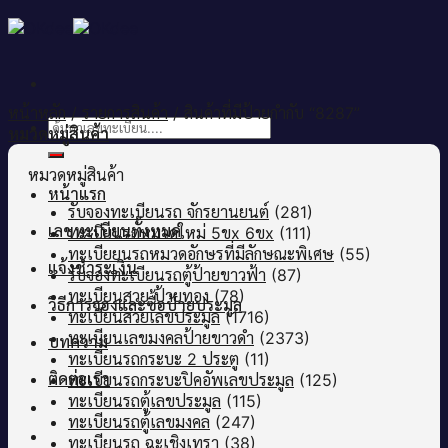
Skip
to
content
หน้าหลัก
/
รายการสินค้า
/
สินค้าที่มีป้ายกำกับ “8287”
ค้นหา:
หมวดหมู่สินค้า
หมวดหมู่สินค้า
หน้าแรก
รับจองทะเบียนรถ จักรยานยนต์
(281)
เลขทะเบียนทั้งหมด
ทะเบียนรถหมวดใหม่ 5ขx 6ขx
(111)
ทะเบียยนรถหมวดอักษรที่มีลักษณะพิเศษ
(55)
แจ้งชำระเงิน
รับจองทะเบียนรถตู้ป้ายขาวฟ้า
(87)
ทะเบียนสวย ป้ายทอง
(78)
วิธีการจองและซื้อป้ายประมูล
ทะเบียนสวยเลขประมูล
(1716)
ทะเบียนเลขมงคลป้ายขาวดำ
(2373)
บทความ
ทะเบียนรถกระบะ 2 ประตู
(11)
ติดต่อเรา
ทะเบียนรถกระบะปิคอัพเลขประมูล
(125)
ทะเบียนรถตู้เลขประมูล
(115)
ทะเบียนรถตู้เลขมงคล
(247)
ทะเบียนรถ ฉะเชิงเทรา
(38)