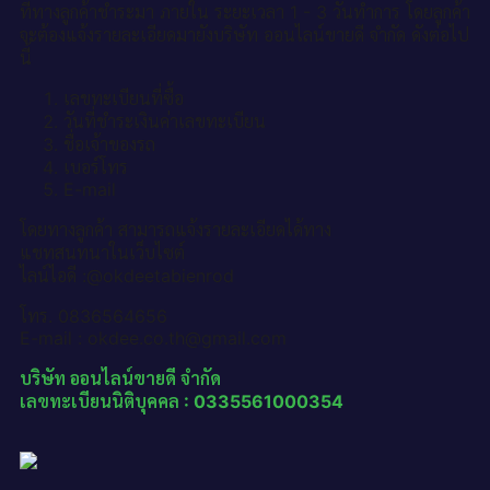
ที่ทางลูกค้าชำระมา ภายใน ระยะเวลา 1 - 3 วันทำการ โดยลูกค้า
จะต้องแจ้งรายละเอียดมายังบริษัท ออนไลน์ขายดี จำกัด ดังต่อไป
นี้
เลขทะเบียนที่ซื้อ
วันที่ชำระเงินค่าเลขทะเบียน
ชื่อเจ้าของรถ
เบอร์โทร
E-mail
โดยทางลูกค้า สามารถแจ้งรายละเอียดได้ทาง
แชทสนทนาในเว็บไซต์
ไลน์ไอดี :@okdeetabienrod
โทร. 0836564656
E-mail : okdee.co.th@gmail.com
บริษัท ออนไลน์ขายดี จำกัด
เลขทะเบียนนิติบุคคล : 0335561000354