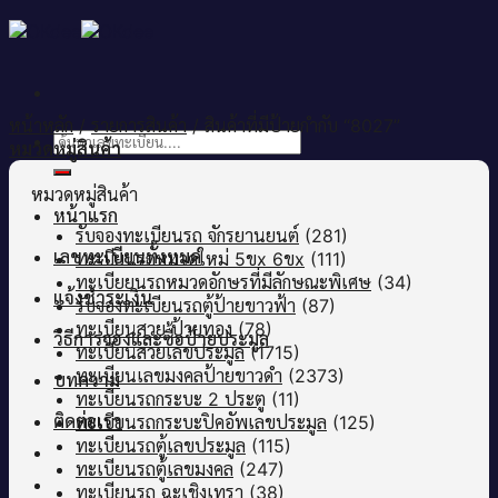
Skip
to
content
หน้าหลัก
/
รายการสินค้า
/
สินค้าที่มีป้ายกำกับ “8027”
ค้นหา:
หมวดหมู่สินค้า
หมวดหมู่สินค้า
หน้าแรก
รับจองทะเบียนรถ จักรยานยนต์
(281)
เลขทะเบียนทั้งหมด
ทะเบียนรถหมวดใหม่ 5ขx 6ขx
(111)
ทะเบียยนรถหมวดอักษรที่มีลักษณะพิเศษ
(34)
แจ้งชำระเงิน
รับจองทะเบียนรถตู้ป้ายขาวฟ้า
(87)
ทะเบียนสวย ป้ายทอง
(78)
วิธีการจองและซื้อป้ายประมูล
ทะเบียนสวยเลขประมูล
(1715)
ทะเบียนเลขมงคลป้ายขาวดำ
(2373)
บทความ
ทะเบียนรถกระบะ 2 ประตู
(11)
ติดต่อเรา
ทะเบียนรถกระบะปิคอัพเลขประมูล
(125)
ทะเบียนรถตู้เลขประมูล
(115)
ทะเบียนรถตู้เลขมงคล
(247)
ทะเบียนรถ ฉะเชิงเทรา
(38)