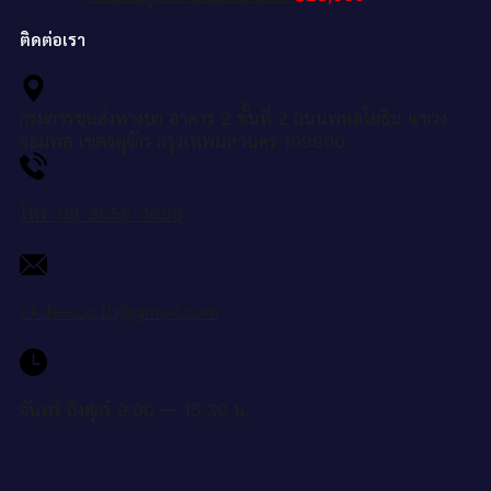
ติดต่อเรา
กรมการขนส่งทางบก อาคาร 2 ชั้นที่ 2 ถนนพหลโยธิน แขวง
จอมพล เขตจตุจักร กรุงเทพมหานคร 109000
โทร: 08-3656-4656
okdee.co.th@gmail.com
จันทร์ ถึงศุกร์ 9:00 — 15:30 น.