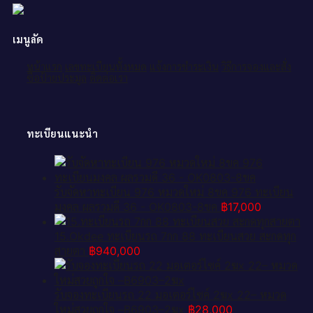
เมนูลัด
หน้าแรก
เลขทะเบียนทั้งหมด
แจ้งการชำระเงิน
วิธีการจองและสั่ง
ซื้อป้ายประมูล
ติดต่อเรา
ทะเบียนแนะนำ
รับจัดหาทะเบียน 976 หมวดใหม่ 8ขค 976 ทะเบียน
มงคล ผลรวมดี 36 - OK0803-8ขค
฿
17,000
15.Okdee ทะเบียนรถ 7กก 88 ทะเบียนสวย สะกดทุก
สายตา
฿
940,000
รับจองทะเบียนรถ 22 มอเตอร์ไซค์ 2ฆx 22– หมวด
ใหม่สวยถูกใจ –B6903–2ฆx
฿
28,000