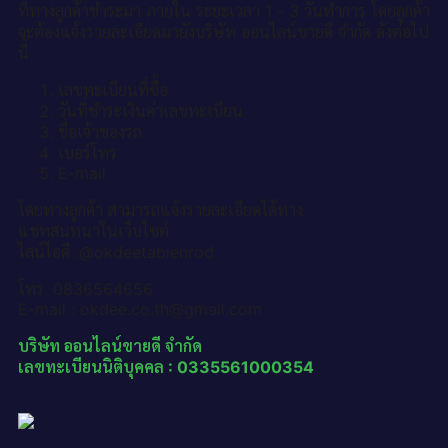
ที่ทางลูกค้าชำระมา ภายใน ระยะเวลา 1 - 3 วันทำการ โดยลูกค้า
จะต้องแจ้งรายละเอียดมายังบริษัท ออนไลน์ขายดี จำกัด ดังต่อไป
นี้
เลขทะเบียนที่ซื้อ
วันที่ชำระเงินค่าเลขทะเบียน
ชื่อเจ้าของรถ
เบอร์โทร
E-mail
โดยทางลูกค้า สามารถแจ้งรายละเอียดได้ทาง
แชทสนทนาในเว็บไซต์
ไลน์ไอดี :@okdeetabienrod
โทร. 0836564656
E-mail : okdee.co.th@gmail.com
บริษัท ออนไลน์ขายดี จำกัด
เลขทะเบียนนิติบุคคล : 0335561000354