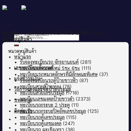
Skip
to
content
หน้าหลัก
/
รายการสินค้า
/
สินค้าที่มีป้ายกำกับ “7973”
ค้นหา:
หมวดหมู่สินค้า
หมวดหมู่สินค้า
หน้าแรก
รับจองทะเบียนรถ จักรยานยนต์
(281)
เลขทะเบียนทั้งหมด
ทะเบียนรถหมวดใหม่ 5ขx 6ขx
(111)
ทะเบียยนรถหมวดอักษรที่มีลักษณะพิเศษ
(37)
แจ้งชำระเงิน
รับจองทะเบียนรถตู้ป้ายขาวฟ้า
(87)
ทะเบียนสวย ป้ายทอง
(78)
วิธีการจองและซื้อป้ายประมูล
ทะเบียนสวยเลขประมูล
(1716)
ทะเบียนเลขมงคลป้ายขาวดำ
(2373)
บทความ
ทะเบียนรถกระบะ 2 ประตู
(11)
ติดต่อเรา
ทะเบียนรถกระบะปิคอัพเลขประมูล
(125)
ทะเบียนรถตู้เลขประมูล
(115)
ทะเบียนรถตู้เลขมงคล
(247)
ทะเบียนรถ ฉะเชิงเทรา
(38)