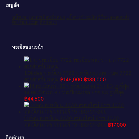
เมนูลัด
หน้าแรก
เลขทะเบียนทั้งหมด
แจ้งการชำระเงิน
วิธีการจองและสั่ง
ซื้อป้ายประมูล
ติดต่อเรา
ทะเบียนแนะนำ
1.Okdee ทะเบียน 7722 ทะเบียนรถเลข - ฌต 7722​
Original
Current
สวยสำหรับรถคุณ
฿
149,000
฿
139,000
price
price
was:
is:
14.ทะเบียนรถ 83 ทะเบียนมงคล 6ขก 83 ถูกที่สุด
฿149,000.
฿139,000.
฿
44,500
รับจัดหาทะเบียน 4030 หมวดใหม่ 8ขข 4030
ทะเบียนมงคล ผลรวมดี 19 -B0701-8ขข
฿
17,000
ติดต่อเรา