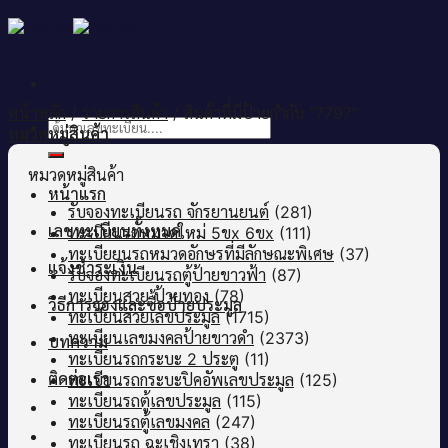
Skip
to
content
หน้าหลัก
/
รายการสินค้า
/
สินค้าที่มีป้ายกำกับ “7797”
ค้นหา:
หมวดหมู่สินค้า
หมวดหมู่สินค้า
หน้าแรก
รับจองทะเบียนรถ จักรยานยนต์
(281)
เลขทะเบียนทั้งหมด
ทะเบียนรถหมวดใหม่ 5ขx 6ขx
(111)
ทะเบียยนรถหมวดอักษรที่มีลักษณะพิเศษ
(37)
แจ้งชำระเงิน
รับจองทะเบียนรถตู้ป้ายขาวฟ้า
(87)
ทะเบียนสวย ป้ายทอง
(78)
วิธีการจองและซื้อป้ายประมูล
ทะเบียนสวยเลขประมูล
(1715)
ทะเบียนเลขมงคลป้ายขาวดำ
(2373)
บทความ
ทะเบียนรถกระบะ 2 ประตู
(11)
ติดต่อเรา
ทะเบียนรถกระบะปิคอัพเลขประมูล
(125)
ทะเบียนรถตู้เลขประมูล
(115)
ทะเบียนรถตู้เลขมงคล
(247)
ทะเบียนรถ ฉะเชิงเทรา
(38)