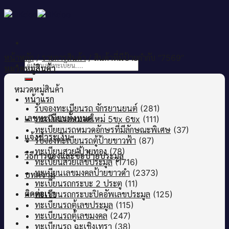
Skip
to
content
หน้าหลัก
/
รายการสินค้า
/
สินค้าที่มีป้ายกำกับ “7569”
ค้นหา:
หมวดหมู่สินค้า
หมวดหมู่สินค้า
หน้าแรก
รับจองทะเบียนรถ จักรยานยนต์
(281)
เลขทะเบียนทั้งหมด
ทะเบียนรถหมวดใหม่ 5ขx 6ขx
(111)
ทะเบียยนรถหมวดอักษรที่มีลักษณะพิเศษ
(37)
แจ้งชำระเงิน
รับจองทะเบียนรถตู้ป้ายขาวฟ้า
(87)
ทะเบียนสวย ป้ายทอง
(78)
วิธีการจองและซื้อป้ายประมูล
ทะเบียนสวยเลขประมูล
(1716)
ทะเบียนเลขมงคลป้ายขาวดำ
(2373)
บทความ
ทะเบียนรถกระบะ 2 ประตู
(11)
ติดต่อเรา
ทะเบียนรถกระบะปิคอัพเลขประมูล
(125)
ทะเบียนรถตู้เลขประมูล
(115)
ทะเบียนรถตู้เลขมงคล
(247)
ทะเบียนรถ ฉะเชิงเทรา
(38)