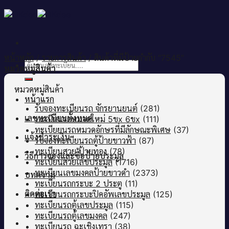
Skip
to
content
หน้าหลัก
/
รายการสินค้า
/
สินค้าที่มีป้ายกำกับ “7545”
ค้นหา:
หมวดหมู่สินค้า
หมวดหมู่สินค้า
หน้าแรก
รับจองทะเบียนรถ จักรยานยนต์
(281)
เลขทะเบียนทั้งหมด
ทะเบียนรถหมวดใหม่ 5ขx 6ขx
(111)
ทะเบียยนรถหมวดอักษรที่มีลักษณะพิเศษ
(37)
แจ้งชำระเงิน
รับจองทะเบียนรถตู้ป้ายขาวฟ้า
(87)
ทะเบียนสวย ป้ายทอง
(78)
วิธีการจองและซื้อป้ายประมูล
ทะเบียนสวยเลขประมูล
(1716)
ทะเบียนเลขมงคลป้ายขาวดำ
(2373)
บทความ
ทะเบียนรถกระบะ 2 ประตู
(11)
ติดต่อเรา
ทะเบียนรถกระบะปิคอัพเลขประมูล
(125)
ทะเบียนรถตู้เลขประมูล
(115)
ทะเบียนรถตู้เลขมงคล
(247)
ทะเบียนรถ ฉะเชิงเทรา
(38)