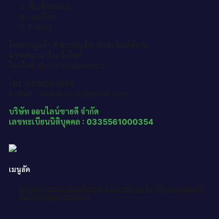
ชื่อเจ้าของรถ
เบอร์โทร
E-mail
โดยทางลูกค้า สามารถแจ้งรายละเอียดได้ทาง
แชทสนทนาในเว็บไซต์
ไลน์ไอดี :@okdeetabienrod
โทร. 0836564656
E-mail : okdee.co.th@gmail.com
บริษัท ออนไลน์ขายดี จำกัด
เลขทะเบียนนิติบุคคล : 0335561000354
เมนูลัด
หน้าแรก
เลขทะเบียนทั้งหมด
แจ้งการชำระเงิน
วิธีการจองและสั่ง
ซื้อป้ายประมูล
ติดต่อเรา