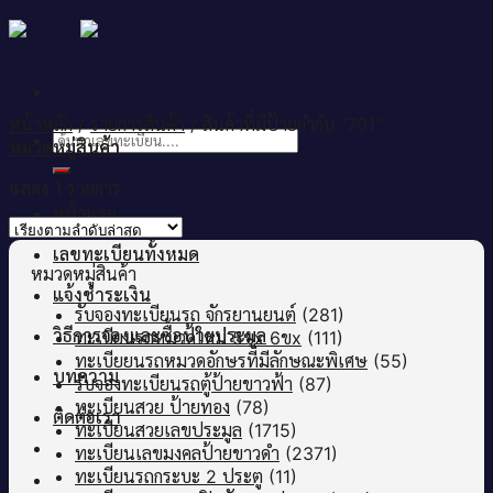
Skip
to
content
หน้าหลัก
/
รายการสินค้า
/
สินค้าที่มีป้ายกำกับ “701”
ค้นหา:
หมวดหมู่สินค้า
แสดง 1 รายการ
หน้าแรก
เลขทะเบียนทั้งหมด
หมวดหมู่สินค้า
แจ้งชำระเงิน
รับจองทะเบียนรถ จักรยานยนต์
(281)
วิธีการจองและซื้อป้ายประมูล
ทะเบียนรถหมวดใหม่ 5ขx 6ขx
(111)
ทะเบียยนรถหมวดอักษรที่มีลักษณะพิเศษ
(55)
บทความ
รับจองทะเบียนรถตู้ป้ายขาวฟ้า
(87)
ทะเบียนสวย ป้ายทอง
(78)
ติดต่อเรา
ทะเบียนสวยเลขประมูล
(1715)
ทะเบียนเลขมงคลป้ายขาวดำ
(2371)
ทะเบียนรถกระบะ 2 ประตู
(11)