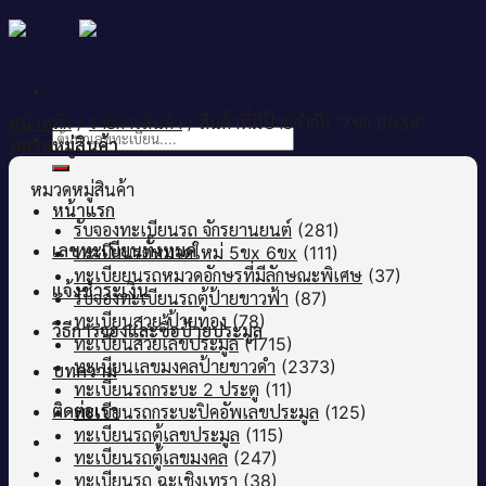
Skip
to
content
หน้าหลัก
/
รายการสินค้า
/
สินค้าที่มีป้ายกำกับ “7ขจ 8634”
ค้นหา:
หมวดหมู่สินค้า
หมวดหมู่สินค้า
หน้าแรก
รับจองทะเบียนรถ จักรยานยนต์
(281)
เลขทะเบียนทั้งหมด
ทะเบียนรถหมวดใหม่ 5ขx 6ขx
(111)
ทะเบียยนรถหมวดอักษรที่มีลักษณะพิเศษ
(37)
แจ้งชำระเงิน
รับจองทะเบียนรถตู้ป้ายขาวฟ้า
(87)
ทะเบียนสวย ป้ายทอง
(78)
วิธีการจองและซื้อป้ายประมูล
ทะเบียนสวยเลขประมูล
(1715)
ทะเบียนเลขมงคลป้ายขาวดำ
(2373)
บทความ
ทะเบียนรถกระบะ 2 ประตู
(11)
ติดต่อเรา
ทะเบียนรถกระบะปิคอัพเลขประมูล
(125)
ทะเบียนรถตู้เลขประมูล
(115)
ทะเบียนรถตู้เลขมงคล
(247)
ทะเบียนรถ ฉะเชิงเทรา
(38)