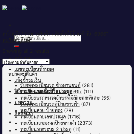
Skip
to
content
หน้าหลัก
/
รายการสินค้า
/
สินค้าที่มีป้ายกำกับ “6966”
ค้นหา:
หมวดหมู่สินค้า
Showing all 2 results
หน้าแรก
เลขทะเบียนทั้งหมด
หมวดหมู่สินค้า
แจ้งชำระเงิน
รับจองทะเบียนรถ จักรยานยนต์
(281)
วิธีการจองและซื้อป้ายประมูล
ทะเบียนรถหมวดใหม่ 5ขx 6ขx
(111)
ทะเบียยนรถหมวดอักษรที่มีลักษณะพิเศษ
(55)
บทความ
รับจองทะเบียนรถตู้ป้ายขาวฟ้า
(87)
ทะเบียนสวย ป้ายทอง
(78)
ติดต่อเรา
ทะเบียนสวยเลขประมูล
(1716)
ทะเบียนเลขมงคลป้ายขาวดำ
(2373)
ทะเบียนรถกระบะ 2 ประตู
(11)