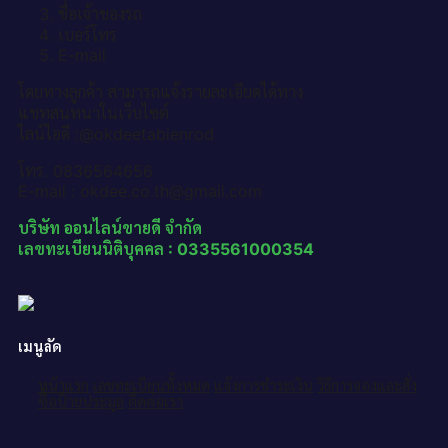
ชื่อเจ้าของรถ
เบอร์โทร
E-mail
โดยทางลูกค้า สามารถแจ้งรายละเอียดได้ทาง
แชทสนทนาในเว็บไซต์
ไลน์ไอดี :@okdeetabienrod
โทร. 0836564656
E-mail : okdee.co.th@gmail.com
บริษัท ออนไลน์ขายดี จำกัด
เลขทะเบียนนิติบุคคล : 0335561000354
เมนูลัด
หน้าแรก
เลขทะเบียนทั้งหมด
แจ้งการชำระเงิน
วิธีการจองและสั่ง
ซื้อป้ายประมูล
ติดต่อเรา