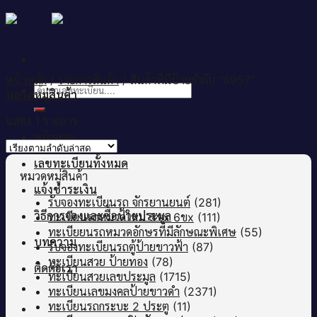
Skip
to
content
หน้าหลัก
/
รายการสินค้า
/
สินค้าที่มีป้ายกำกับ “6957”
ค้นหา:
หมวดหมู่สินค้า
แสดง 1 รายการ
หน้าแรก
เลขทะเบียนทั้งหมด
หมวดหมู่สินค้า
แจ้งชำระเงิน
รับจองทะเบียนรถ จักรยานยนต์
(281)
วิธีการจองและซื้อป้ายประมูล
ทะเบียนรถหมวดใหม่ 5ขx 6ขx
(111)
ทะเบียยนรถหมวดอักษรที่มีลักษณะพิเศษ
(55)
บทความ
รับจองทะเบียนรถตู้ป้ายขาวฟ้า
(87)
ทะเบียนสวย ป้ายทอง
(78)
ติดต่อเรา
ทะเบียนสวยเลขประมูล
(1715)
ทะเบียนเลขมงคลป้ายขาวดำ
(2371)
ทะเบียนรถกระบะ 2 ประตู
(11)