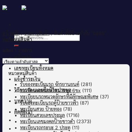
Skip
to
content
หน้าหลัก
/
รายการสินค้า
/
สินค้าที่มีป้ายกำกับ “6885”
ค้นหา:
หมวดหมู่สินค้า
แสดง 1 รายการ
หน้าแรก
เลขทะเบียนทั้งหมด
หมวดหมู่สินค้า
แจ้งชำระเงิน
รับจองทะเบียนรถ จักรยานยนต์
(281)
วิธีการจองและซื้อป้ายประมูล
ทะเบียนรถหมวดใหม่ 5ขx 6ขx
(111)
ทะเบียยนรถหมวดอักษรที่มีลักษณะพิเศษ
(37)
บทความ
รับจองทะเบียนรถตู้ป้ายขาวฟ้า
(87)
ทะเบียนสวย ป้ายทอง
(78)
ติดต่อเรา
ทะเบียนสวยเลขประมูล
(1716)
ทะเบียนเลขมงคลป้ายขาวดำ
(2373)
ทะเบียนรถกระบะ 2 ประตู
(11)