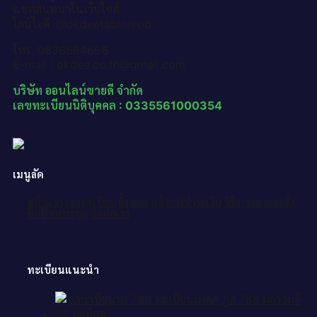
แชทสนทนาในเว็บไซต์
ไลน์ไอดี :@okdeetabienrod
โทร. 0836564656
E-mail : okdee.co.th@gmail.com
บริษัท ออนไลน์ขายดี จำกัด
เลขทะเบียนนิติบุคคล : 0335561000354
เมนูลัด
หน้าแรก
เลขทะเบียนทั้งหมด
แจ้งการชำระเงิน
วิธีการจองและสั่ง
ซื้อป้ายประมูล
ติดต่อเรา
ทะเบียนแนะนำ