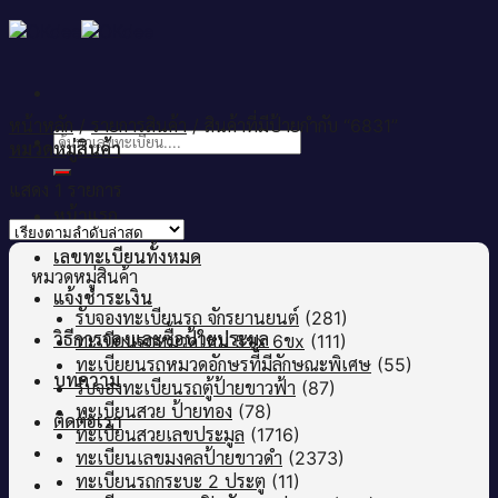
Skip
to
content
หน้าหลัก
/
รายการสินค้า
/
สินค้าที่มีป้ายกำกับ “6831”
ค้นหา:
หมวดหมู่สินค้า
แสดง 1 รายการ
หน้าแรก
เลขทะเบียนทั้งหมด
หมวดหมู่สินค้า
แจ้งชำระเงิน
รับจองทะเบียนรถ จักรยานยนต์
(281)
วิธีการจองและซื้อป้ายประมูล
ทะเบียนรถหมวดใหม่ 5ขx 6ขx
(111)
ทะเบียยนรถหมวดอักษรที่มีลักษณะพิเศษ
(55)
บทความ
รับจองทะเบียนรถตู้ป้ายขาวฟ้า
(87)
ทะเบียนสวย ป้ายทอง
(78)
ติดต่อเรา
ทะเบียนสวยเลขประมูล
(1716)
ทะเบียนเลขมงคลป้ายขาวดำ
(2373)
ทะเบียนรถกระบะ 2 ประตู
(11)