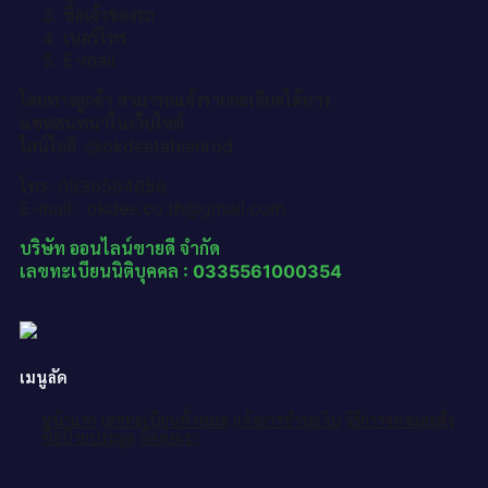
ชื่อเจ้าของรถ
เบอร์โทร
E-mail
โดยทางลูกค้า สามารถแจ้งรายละเอียดได้ทาง
แชทสนทนาในเว็บไซต์
ไลน์ไอดี :@okdeetabienrod
โทร. 0836564656
E-mail : okdee.co.th@gmail.com
บริษัท ออนไลน์ขายดี จำกัด
เลขทะเบียนนิติบุคคล : 0335561000354
เมนูลัด
หน้าแรก
เลขทะเบียนทั้งหมด
แจ้งการชำระเงิน
วิธีการจองและสั่ง
ซื้อป้ายประมูล
ติดต่อเรา