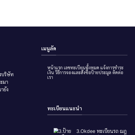
เมนูลัด
หน้าแรก
เลขทะเบียนทั้งหมด
แจ้งการชำระ
เงิน
วิธีการจองและสั่งซื้อป้ายประมูล
ติดต่อ
บริษัท
เรา
ระมา
ายัง
ทะเบียนแนะนำ
3.Okdee ทะเบียนรถ ฌฎ