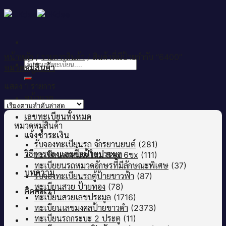
Skip
to
content
หน้าหลัก
/
รายการสินค้า
/
สินค้าที่มีป้ายกำกับ “6400”
ค้นหา:
หมวดหมู่สินค้า
แสดง 1 รายการ
หน้าแรก
เลขทะเบียนทั้งหมด
หมวดหมู่สินค้า
แจ้งชำระเงิน
รับจองทะเบียนรถ จักรยานยนต์
(281)
วิธีการจองและซื้อป้ายประมูล
ทะเบียนรถหมวดใหม่ 5ขx 6ขx
(111)
ทะเบียยนรถหมวดอักษรที่มีลักษณะพิเศษ
(37)
บทความ
รับจองทะเบียนรถตู้ป้ายขาวฟ้า
(87)
ทะเบียนสวย ป้ายทอง
(78)
ติดต่อเรา
ทะเบียนสวยเลขประมูล
(1716)
ทะเบียนเลขมงคลป้ายขาวดำ
(2373)
ทะเบียนรถกระบะ 2 ประตู
(11)