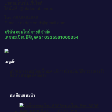
แชทสนทนาในเว็บไซต์
ไลน์ไอดี :@okdeetabienrod
โทร. 0836564656
E-mail : okdee.co.th@gmail.com
บริษัท ออนไลน์ขายดี จำกัด
เลขทะเบียนนิติบุคคล : 0335561000354
เมนูลัด
หน้าแรก
เลขทะเบียนทั้งหมด
แจ้งการชำระเงิน
วิธีการจองและสั่ง
ซื้อป้ายประมูล
ติดต่อเรา
ทะเบียนแนะนำ