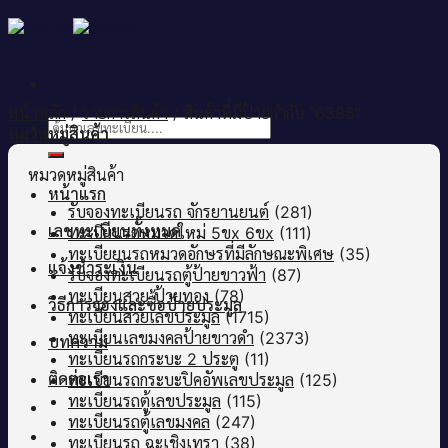
Skip
to
content
หน้าหลัก
/
รายการสินค้า
/
สินค้าที่มีป้ายกำกับ “6385”
ค้นหา:
หมวดหมู่สินค้า
หมวดหมู่สินค้า
หน้าแรก
รับจองทะเบียนรถ จักรยานยนต์
(281)
เลขทะเบียนทั้งหมด
ทะเบียนรถหมวดใหม่ 5ขx 6ขx
(111)
ทะเบียยนรถหมวดอักษรที่มีลักษณะพิเศษ
(35)
แจ้งชำระเงิน
รับจองทะเบียนรถตู้ป้ายขาวฟ้า
(87)
ทะเบียนสวย ป้ายทอง
(78)
วิธีการจองและซื้อป้ายประมูล
ทะเบียนสวยเลขประมูล
(1715)
ทะเบียนเลขมงคลป้ายขาวดำ
(2373)
บทความ
ทะเบียนรถกระบะ 2 ประตู
(11)
ติดต่อเรา
ทะเบียนรถกระบะปิคอัพเลขประมูล
(125)
ทะเบียนรถตู้เลขประมูล
(115)
ทะเบียนรถตู้เลขมงคล
(247)
ทะเบียนรถ ฉะเชิงเทรา
(38)