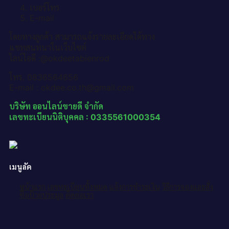
เบอร์โทร
E-mail
โดยทางลูกค้า สามารถแจ้งรายละเอียดได้ทาง
แชทสนทนาในเว็บไซต์
ไลน์ไอดี :@okdeetabienrod
โทร. 0836564656
E-mail : okdee.co.th@gmail.com
บริษัท ออนไลน์ขายดี จำกัด
เลขทะเบียนนิติบุคคล : 0335561000354
เมนูลัด
หน้าแรก
เลขทะเบียนทั้งหมด
แจ้งการชำระเงิน
วิธีการจองและสั่ง
ซื้อป้ายประมูล
ติดต่อเรา