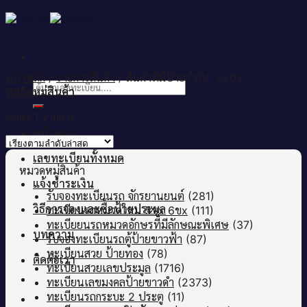
Skip
to
content
หน้าหลัก
/
รายการสินค้า
/
สินค้าที่มีป้ายกำกับ “6202”
ค้นหา:
หมวดหมู่สินค้า
แสดง 1 รายการ
หน้าแรก
เลขทะเบียนทั้งหมด
หมวดหมู่สินค้า
แจ้งชำระเงิน
รับจองทะเบียนรถ จักรยานยนต์
(281)
วิธีการจองและซื้อป้ายประมูล
ทะเบียนรถหมวดใหม่ 5ขx 6ขx
(111)
ทะเบียยนรถหมวดอักษรที่มีลักษณะพิเศษ
(37)
บทความ
รับจองทะเบียนรถตู้ป้ายขาวฟ้า
(87)
ทะเบียนสวย ป้ายทอง
(78)
ติดต่อเรา
ทะเบียนสวยเลขประมูล
(1716)
ทะเบียนเลขมงคลป้ายขาวดำ
(2373)
ทะเบียนรถกระบะ 2 ประตู
(11)