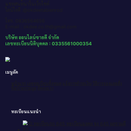
แชทสนทนาในเว็บไซต์
ไลน์ไอดี :@okdeetabienrod
โทร. 0836564656
E-mail : okdee.co.th@gmail.com
บริษัท ออนไลน์ขายดี จำกัด
เลขทะเบียนนิติบุคคล : 0335561000354
เมนูลัด
หน้าแรก
เลขทะเบียนทั้งหมด
แจ้งการชำระเงิน
วิธีการจองและสั่ง
ซื้อป้ายประมูล
ติดต่อเรา
ทะเบียนแนะนำ