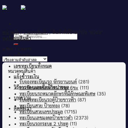
Skip
to
content
หน้าหลัก
/
รายการสินค้า
/
สินค้าที่มีป้ายกำกับ “6048”
ค้นหา:
หมวดหมู่สินค้า
แสดง 1 รายการ
หน้าแรก
เลขทะเบียนทั้งหมด
หมวดหมู่สินค้า
แจ้งชำระเงิน
รับจองทะเบียนรถ จักรยานยนต์
(281)
วิธีการจองและซื้อป้ายประมูล
ทะเบียนรถหมวดใหม่ 5ขx 6ขx
(111)
ทะเบียยนรถหมวดอักษรที่มีลักษณะพิเศษ
(35)
บทความ
รับจองทะเบียนรถตู้ป้ายขาวฟ้า
(87)
ทะเบียนสวย ป้ายทอง
(78)
ติดต่อเรา
ทะเบียนสวยเลขประมูล
(1715)
ทะเบียนเลขมงคลป้ายขาวดำ
(2373)
ทะเบียนรถกระบะ 2 ประตู
(11)