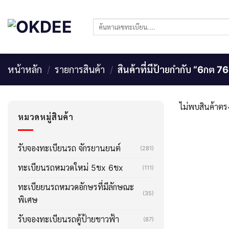
Skip
to
ค้นหา:
content
หน้าหลัก
/
รายการสินค้า
/
สินค้าที่มีป้ายกำกับ “6กต 7
ไม่พบสินค้าตรง
หมวดหมู่สินค้า
รับจองทะเบียนรถ จักรยานยนต์
(281)
ทะเบียนรถหมวดใหม่ 5ขx 6ขx
(111)
ทะเบียยนรถหมวดอักษรที่มีลักษณะ
(35)
พิเศษ
รับจองทะเบียนรถตู้ป้ายขาวฟ้า
(87)