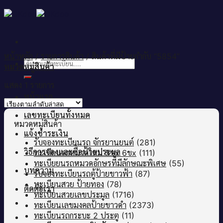
Skip
to
content
หน้าหลัก
/
รายการสินค้า
/
สินค้าที่มีป้ายกำกับ “5854”
ค้นหา:
หมวดหมู่สินค้า
แสดง 1 รายการ
หน้าแรก
เลขทะเบียนทั้งหมด
หมวดหมู่สินค้า
แจ้งชำระเงิน
รับจองทะเบียนรถ จักรยานยนต์
(281)
วิธีการจองและซื้อป้ายประมูล
ทะเบียนรถหมวดใหม่ 5ขx 6ขx
(111)
ทะเบียยนรถหมวดอักษรที่มีลักษณะพิเศษ
(55)
บทความ
รับจองทะเบียนรถตู้ป้ายขาวฟ้า
(87)
ทะเบียนสวย ป้ายทอง
(78)
ติดต่อเรา
ทะเบียนสวยเลขประมูล
(1716)
ทะเบียนเลขมงคลป้ายขาวดำ
(2373)
ทะเบียนรถกระบะ 2 ประตู
(11)