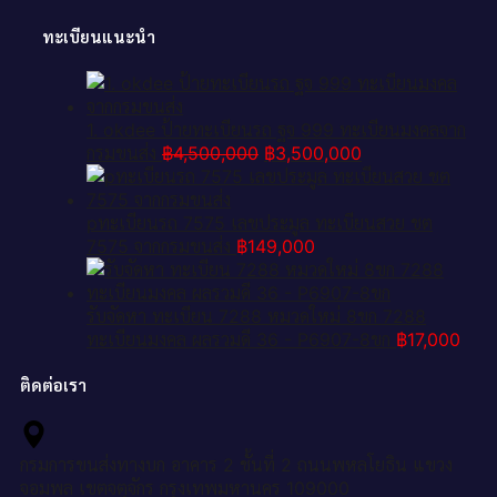
ทะเบียนแนะนำ
1. okdee ป้ายทะเบียนรถ ฐจ 999 ทะเบียนมงคลจาก
Original
Current
กรมขนส่ง
฿
4,500,000
฿
3,500,000
price
price
was:
is:
฿4,500,000.
฿3,500,000.
pทะเบียนรถ 7575 เลขประมูล ทะเบียนสวย ชต
7575 จากกรมขนส่ง
฿
149,000
รับจัดหา ทะเบียน 7288 หมวดใหม่ 8ขก 7288
ทะเบียนมงคล ผลรวมดี 36 - P6907-8ขก
฿
17,000
ติดต่อเรา
กรมการขนส่งทางบก อาคาร 2 ชั้นที่ 2 ถนนพหลโยธิน แขวง
จอมพล เขตจตุจักร กรุงเทพมหานคร 109000