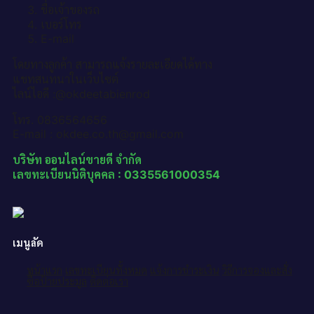
ชื่อเจ้าของรถ
เบอร์โทร
E-mail
โดยทางลูกค้า สามารถแจ้งรายละเอียดได้ทาง
แชทสนทนาในเว็บไซต์
ไลน์ไอดี :@okdeetabienrod
โทร. 0836564656
E-mail : okdee.co.th@gmail.com
บริษัท ออนไลน์ขายดี จำกัด
เลขทะเบียนนิติบุคคล : 0335561000354
เมนูลัด
หน้าแรก
เลขทะเบียนทั้งหมด
แจ้งการชำระเงิน
วิธีการจองและสั่ง
ซื้อป้ายประมูล
ติดต่อเรา