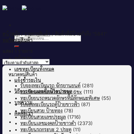
Skip
to
content
หน้าหลัก
/
รายการสินค้า
/
สินค้าที่มีป้ายกำกับ “5841”
ค้นหา:
หมวดหมู่สินค้า
แสดง 1 รายการ
หน้าแรก
เลขทะเบียนทั้งหมด
หมวดหมู่สินค้า
แจ้งชำระเงิน
รับจองทะเบียนรถ จักรยานยนต์
(281)
วิธีการจองและซื้อป้ายประมูล
ทะเบียนรถหมวดใหม่ 5ขx 6ขx
(111)
ทะเบียยนรถหมวดอักษรที่มีลักษณะพิเศษ
(55)
บทความ
รับจองทะเบียนรถตู้ป้ายขาวฟ้า
(87)
ทะเบียนสวย ป้ายทอง
(78)
ติดต่อเรา
ทะเบียนสวยเลขประมูล
(1716)
ทะเบียนเลขมงคลป้ายขาวดำ
(2373)
ทะเบียนรถกระบะ 2 ประตู
(11)