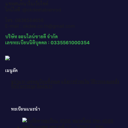
แชทสนทนาในเว็บไซต์
ไลน์ไอดี :@okdeetabienrod
โทร. 0836564656
E-mail : okdee.co.th@gmail.com
บริษัท ออนไลน์ขายดี จำกัด
เลขทะเบียนนิติบุคคล : 0335561000354
เมนูลัด
หน้าแรก
เลขทะเบียนทั้งหมด
แจ้งการชำระเงิน
วิธีการจองและสั่ง
ซื้อป้ายประมูล
ติดต่อเรา
ทะเบียนแนะนำ