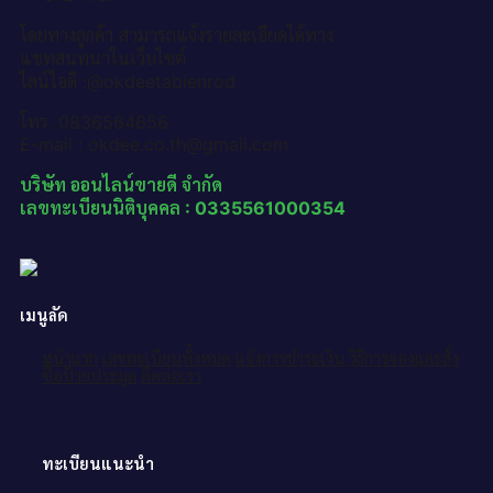
โดยทางลูกค้า สามารถแจ้งรายละเอียดได้ทาง
แชทสนทนาในเว็บไซต์
ไลน์ไอดี :@okdeetabienrod
โทร. 0836564656
E-mail : okdee.co.th@gmail.com
บริษัท ออนไลน์ขายดี จำกัด
เลขทะเบียนนิติบุคคล : 0335561000354
เมนูลัด
หน้าแรก
เลขทะเบียนทั้งหมด
แจ้งการชำระเงิน
วิธีการจองและสั่ง
ซื้อป้ายประมูล
ติดต่อเรา
ทะเบียนแนะนำ