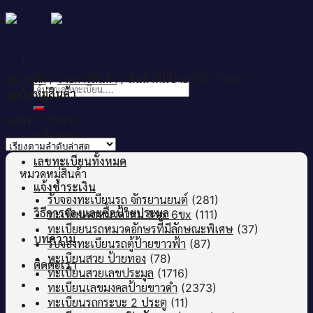
Skip
to
content
หน้าหลัก
/
รายการสินค้า
/
สินค้าที่มีป้ายกำกับ “5697”
ค้นหา:
หมวดหมู่สินค้า
แสดง 1 รายการ
หน้าแรก
เลขทะเบียนทั้งหมด
หมวดหมู่สินค้า
แจ้งชำระเงิน
รับจองทะเบียนรถ จักรยานยนต์
(281)
วิธีการจองและซื้อป้ายประมูล
ทะเบียนรถหมวดใหม่ 5ขx 6ขx
(111)
ทะเบียยนรถหมวดอักษรที่มีลักษณะพิเศษ
(37)
บทความ
รับจองทะเบียนรถตู้ป้ายขาวฟ้า
(87)
ทะเบียนสวย ป้ายทอง
(78)
ติดต่อเรา
ทะเบียนสวยเลขประมูล
(1716)
ทะเบียนเลขมงคลป้ายขาวดำ
(2373)
ทะเบียนรถกระบะ 2 ประตู
(11)