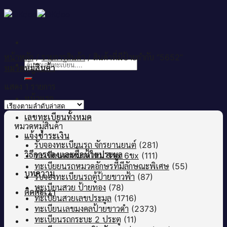
Skip
to
content
หน้าหลัก
/
รายการสินค้า
/
สินค้าที่มีป้ายกำกับ “5652”
ค้นหา:
หมวดหมู่สินค้า
แสดง 1 รายการ
หน้าแรก
เลขทะเบียนทั้งหมด
หมวดหมู่สินค้า
แจ้งชำระเงิน
รับจองทะเบียนรถ จักรยานยนต์
(281)
วิธีการจองและซื้อป้ายประมูล
ทะเบียนรถหมวดใหม่ 5ขx 6ขx
(111)
ทะเบียยนรถหมวดอักษรที่มีลักษณะพิเศษ
(55)
บทความ
รับจองทะเบียนรถตู้ป้ายขาวฟ้า
(87)
ทะเบียนสวย ป้ายทอง
(78)
ติดต่อเรา
ทะเบียนสวยเลขประมูล
(1716)
ทะเบียนเลขมงคลป้ายขาวดำ
(2373)
ทะเบียนรถกระบะ 2 ประตู
(11)