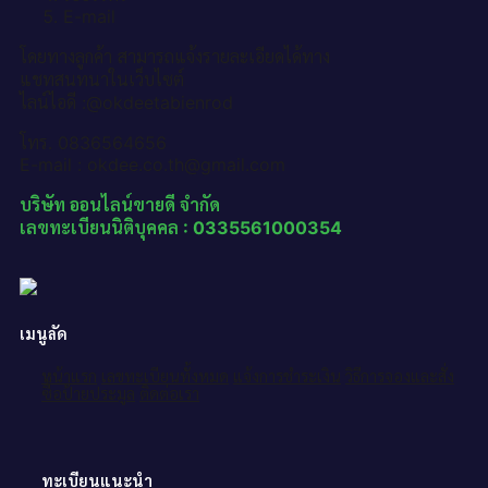
E-mail
โดยทางลูกค้า สามารถแจ้งรายละเอียดได้ทาง
แชทสนทนาในเว็บไซต์
ไลน์ไอดี :@okdeetabienrod
โทร. 0836564656
E-mail : okdee.co.th@gmail.com
บริษัท ออนไลน์ขายดี จำกัด
เลขทะเบียนนิติบุคคล : 0335561000354
เมนูลัด
หน้าแรก
เลขทะเบียนทั้งหมด
แจ้งการชำระเงิน
วิธีการจองและสั่ง
ซื้อป้ายประมูล
ติดต่อเรา
ทะเบียนแนะนำ