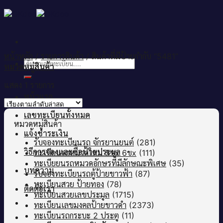
Skip
to
content
หน้าหลัก
/
รายการสินค้า
/
สินค้าที่มีป้ายกำกับ “5481”
ค้นหา:
หมวดหมู่สินค้า
แสดง 1 รายการ
หน้าแรก
เลขทะเบียนทั้งหมด
หมวดหมู่สินค้า
แจ้งชำระเงิน
รับจองทะเบียนรถ จักรยานยนต์
(281)
วิธีการจองและซื้อป้ายประมูล
ทะเบียนรถหมวดใหม่ 5ขx 6ขx
(111)
ทะเบียยนรถหมวดอักษรที่มีลักษณะพิเศษ
(35)
บทความ
รับจองทะเบียนรถตู้ป้ายขาวฟ้า
(87)
ทะเบียนสวย ป้ายทอง
(78)
ติดต่อเรา
ทะเบียนสวยเลขประมูล
(1715)
ทะเบียนเลขมงคลป้ายขาวดำ
(2373)
ทะเบียนรถกระบะ 2 ประตู
(11)