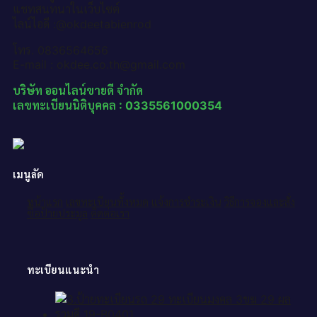
แชทสนทนาในเว็บไซต์
ไลน์ไอดี :@okdeetabienrod
โทร. 0836564656
E-mail : okdee.co.th@gmail.com
บริษัท ออนไลน์ขายดี จำกัด
เลขทะเบียนนิติบุคคล : 0335561000354
เมนูลัด
หน้าแรก
เลขทะเบียนทั้งหมด
แจ้งการชำระเงิน
วิธีการจองและสั่ง
ซื้อป้ายประมูล
ติดต่อเรา
ทะเบียนแนะนำ