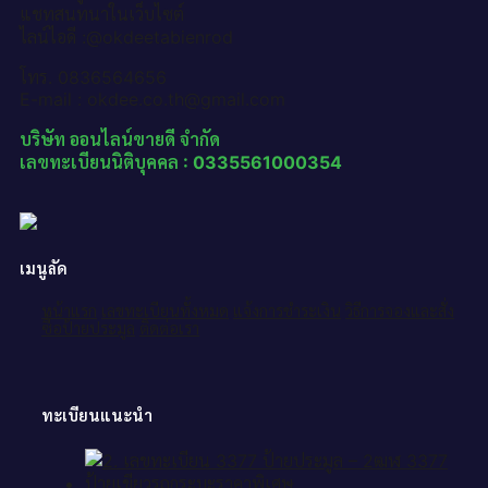
แชทสนทนาในเว็บไซต์
ไลน์ไอดี :@okdeetabienrod
โทร. 0836564656
E-mail : okdee.co.th@gmail.com
บริษัท ออนไลน์ขายดี จำกัด
เลขทะเบียนนิติบุคคล : 0335561000354
เมนูลัด
หน้าแรก
เลขทะเบียนทั้งหมด
แจ้งการชำระเงิน
วิธีการจองและสั่ง
ซื้อป้ายประมูล
ติดต่อเรา
ทะเบียนแนะนำ