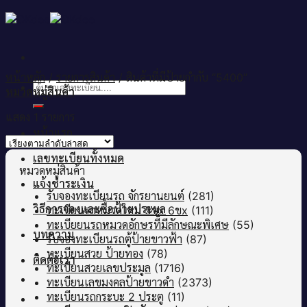
Skip
to
content
หน้าหลัก
/
รายการสินค้า
/
สินค้าที่มีป้ายกำกับ “5400”
ค้นหา:
หมวดหมู่สินค้า
แสดง 1 รายการ
หน้าแรก
เลขทะเบียนทั้งหมด
หมวดหมู่สินค้า
แจ้งชำระเงิน
รับจองทะเบียนรถ จักรยานยนต์
(281)
วิธีการจองและซื้อป้ายประมูล
ทะเบียนรถหมวดใหม่ 5ขx 6ขx
(111)
ทะเบียยนรถหมวดอักษรที่มีลักษณะพิเศษ
(55)
บทความ
รับจองทะเบียนรถตู้ป้ายขาวฟ้า
(87)
ทะเบียนสวย ป้ายทอง
(78)
ติดต่อเรา
ทะเบียนสวยเลขประมูล
(1716)
ทะเบียนเลขมงคลป้ายขาวดำ
(2373)
ทะเบียนรถกระบะ 2 ประตู
(11)